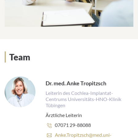
Team
Dr. med. Anke Tropitzsch
Leiterin des Cochlea-Implantat-
Centrums Universitäts-HNO-Klinik
Tübingen
Ärztliche Leiterin
Telefonnummer:
07071 29-88088
E
Anke.Tropitzsch@med.uni-