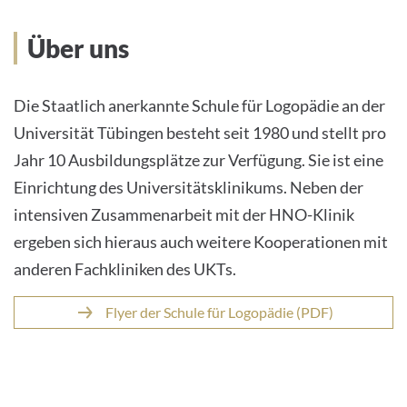
Über uns
INTERNATIONALE PATIENTEN
Über uns
PRESSE
Die Staatlich anerkannte Schule für Logopädie an der
LEICHTE SPRACHE
Universität Tübingen besteht seit 1980 und stellt pro
Jahr 10 Ausbildungsplätze zur Verfügung. Sie ist eine
Einrichtung des Universitätsklinikums. Neben der
intensiven Zusammenarbeit mit der HNO-Klinik
Deutsch
ergeben sich hieraus auch weitere Kooperationen mit
anderen Fachkliniken des UKTs.
Impressum
Flyer der Schule für Logopädie (PDF)
Datenschutz