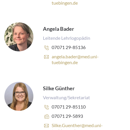
-
tuebingen.de
M
a
i
l
Angela Bader
-
A
Leitende Lehrlogopädin
d
Telefonnummer:
07071 29-85136
r
e
E
angela.bader@med.uni-
s
-
tuebingen.de
s
M
e
a
:
i
l
Silke Günther
-
A
Verwaltung/Sekretariat
d
Telefonnummer:
07071 29-85110
r
e
Faxnummer:
07071 29-5893
s
E
Silke.Guenther@med.uni-
s