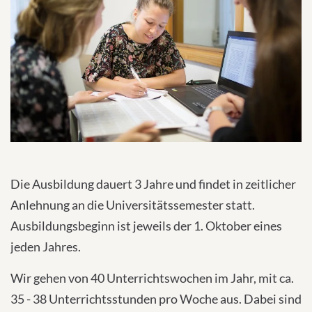
with
their
CMP
to
add
this
content
to
the
Die Ausbildung dauert 3 Jahre und findet in zeitlicher
list
Anlehnung an die Universitätssemester statt.
of
Ausbildungsbeginn ist jeweils der 1. Oktober eines
technologies
used.
jeden Jahres.
Powered
Wir gehen von 40 Unterrichtswochen im Jahr, mit ca.
by
35 - 38 Unterrichtsstunden pro Woche aus. Dabei sind
Usercentrics