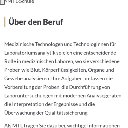
>
MTL-Schule
INTERNATIONALE PATIENTEN
Über den Beruf
PRESSE
LEICHTE SPRACHE
Medizinische Technologen und Technologinnen für
Laboratoriumsanalytik spielen eine entscheidende
HOME
Rolle in medizinischen Laboren, wo sie verschiedene
DAS KLINIKUM
Proben wie Blut, Körperflüssigkeiten, Organe und
Gewebe analysieren. Ihre Aufgaben umfassen die
PATIENTEN &AMP; BESUCHER
Vorbereitung der Proben, die Durchführung von
Laboruntersuchungen mit modernen Analysegeräten,
MEDIZINISCHE FAKULTÄT
die Interpretation der Ergebnisse und die
KARRIERE
Überwachung der Qualitätssicherung.
Als MTL tragen Sie dazu bei, wichtige Informationen
KONTAKT