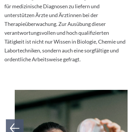
für medizinische Diagnosen zu liefern und
INTERNATIONALE PATIENTEN
unterstützen Ärzte und Ärztinnen bei der
Therapieüberwachung. Zur Ausübung dieser
PRESSE
verantwortungsvollen und hoch qualifizierten
Tätigkeit ist nicht nur Wissen in Biologie, Chemie und
LEICHTE SPRACHE
Labortechniken, sondern auch eine sorgfältige und
ordentliche Arbeitsweise gefragt.
Deutsch
1
Impressum
Datenschutz