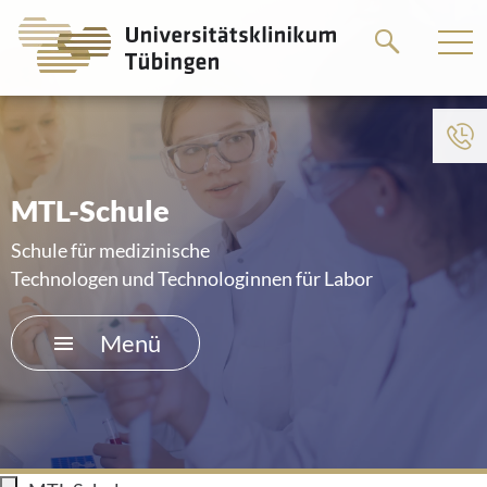
Springe
Springe
zum
zum
Hauptteil
Hauptteil
Zum Menü der Einrichtung
HOME
MTL-Schule
DAS KLINIKUM
Schule für medizinische
Technologen und Technologinnen für Labor
PATIENTEN &AMP; BESUCHER
Menü
MEDIZINISCHE FAKULTÄT
KARRIERE
KONTAKT