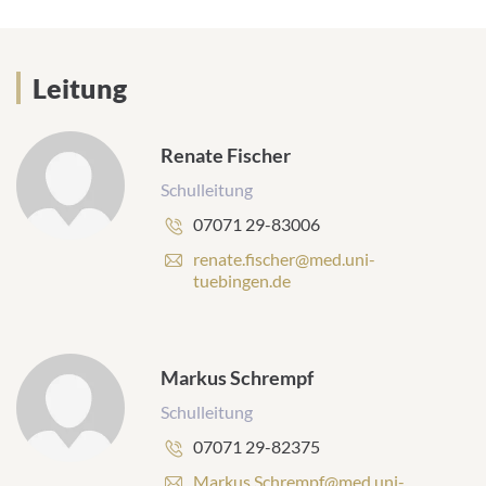
Leitung
Leitung
Renate Fischer
Schulleitung
Telefonnummer:
07071 29-83006
E
renate.fischer@med.uni-
-
tuebingen.de
M
a
i
l
Markus Schrempf
-
A
Schulleitung
d
Telefonnummer:
07071 29-82375
r
e
E
Markus.Schrempf@med.uni-