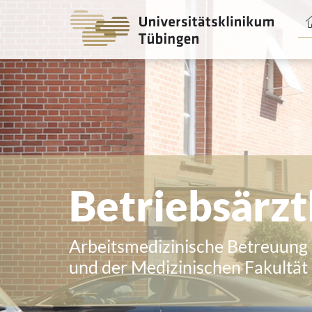
Spri
zum
Haup
Betriebsärzt
Arbeitsmedizinische Betreuung 
und der Medizinischen Fakultät