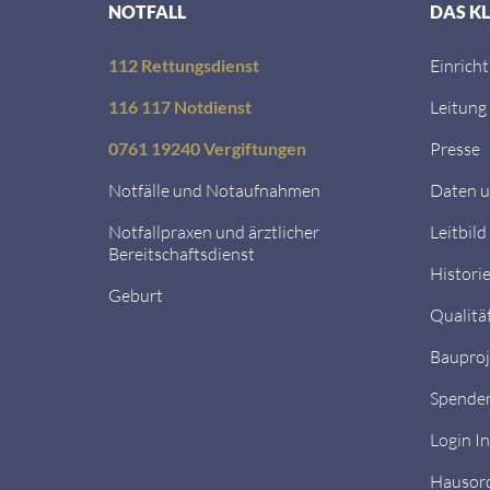
NOTFALL
DAS K
112 Rettungsdienst
Einrich
116 117 Notdienst
Leitung
0761 19240 Vergiftungen
Presse
Notfälle und Notaufnahmen
Daten u
Notfallpraxen und ärztlicher
Leitbild
Bereitschaftsdienst
Histori
Geburt
Qualitä
Bauproj
Spende
Login I
Hausor