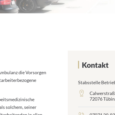
Kontakt
 Ambulanz die Vorsorgen
tarbeiterbezogene
Stabsstelle Betrie
Calwerstraß
frontend.sr-
72076 Tübin
only_#
rbeitsmedizinische
{element.icon}:
ls solchem, seiner
itarbeitenden in allen
frontend.sr-