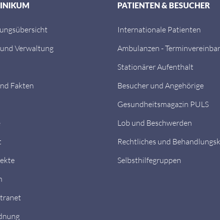
LINIKUM
PATIENTEN & BESUCHER
tungsübersicht
Internationale Patienten
 und Verwaltung
Ambulanzen - Terminvereinba
Stationärer Aufenthalt
nd Fakten
Besucher und Angehörige
Gesundheitsmagazin PULS
e
Lob und Beschwerden
t
Rechtliches und Behandlungs
ekte
Selbsthilfegruppen
n
ntranet
dnung