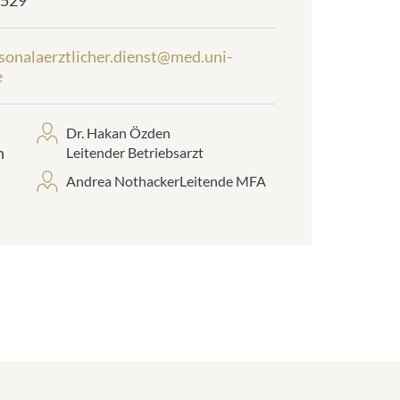
3529
sonalaerztlicher.dienst@med.uni-
e
Dr. Hakan Özden
n
Leitender Betriebsarzt
Andrea NothackerLeitende MFA