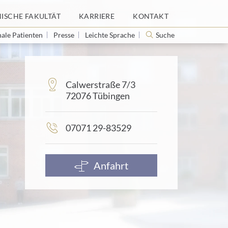
NISCHE FAKULTÄT
KARRIERE
KONTAKT
nale Patienten
Presse
Leichte Sprache
Suche
Adresse:
Calwerstraße 7/3
72076 Tübingen
Telefonnummer:
07071 29-83529
Anfahrt