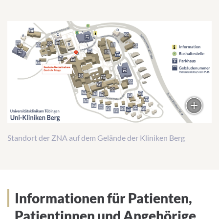
A
d
r
e
s
s
e
:
Standort der ZNA auf dem Gelände der Kliniken Berg
Informationen für Patienten,
Patientinnen und Angehörige