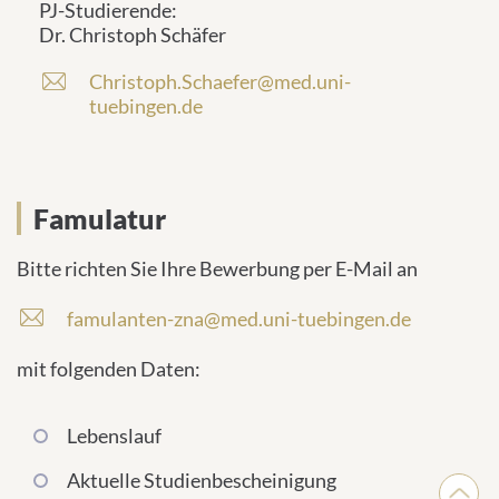
PJ-Studierende:
a
d
Dr. Christoph Schäfer
i
r
l
e
Christoph.Schaefer@med.uni-
E
-
s
tuebingen.de
-
A
s
M
d
e
a
r
:
i
e
l
s
Famulatur
-
s
A
e
Bitte richten Sie Ihre Bewerbung per E-Mail an
d
:
r
famulanten-zna@med.uni-tuebingen.de
e
s
mit folgenden Daten:
s
e
:
Lebenslauf
Aktuelle Studienbescheinigung
Nach