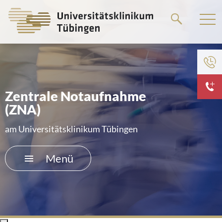
Springe
zum
Hauptteil
Zum Menü der Einrichtung
HOME
Zentrale Notaufnahme
(ZNA)
DAS KLINIKUM
am Universitätsklinikum Tübingen
PATIENTEN &AMP; BESUCHER
Menü
MEDIZINISCHE FAKULTÄT
KARRIERE
KONTAKT