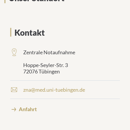
Kontakt
Zentrale Notaufnahme
frontend.sr-
only_#
Hoppe-Seyler-Str. 3
{element.icon}:
72076 Tübingen
zna@med.uni-tuebingen.de
E
-
M
Anfahrt
a
i
l
-