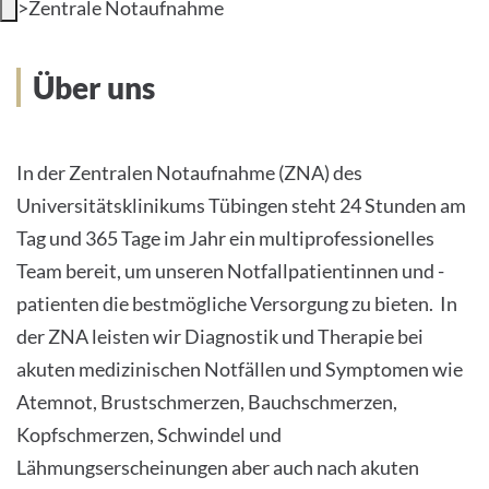
>
Zentrale Notaufnahme
INTERNATIONALE PATIENTEN
Über uns
PRESSE
LEICHTE SPRACHE
In der Zentralen Notaufnahme (ZNA) des
Universitätsklinikums Tübingen steht 24 Stunden am
Tag und 365 Tage im Jahr ein multiprofessionelles
Team bereit, um unseren Notfallpatientinnen und -
Deutsch
patienten die bestmögliche Versorgung zu bieten. In
der ZNA leisten wir Diagnostik und Therapie bei
Impressum
akuten medizinischen Notfällen und Symptomen wie
Datenschutz
Atemnot, Brustschmerzen, Bauchschmerzen,
Kopfschmerzen, Schwindel und
Lähmungserscheinungen aber auch nach akuten