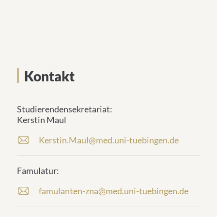
Kontakt
Studierendensekretariat:
Kerstin Maul
Kerstin.Maul@med.uni-tuebingen.de
E
-
M
Famulatur:
a
i
famulanten-zna@med.uni-tuebingen.de
E
l
-
-
M
A