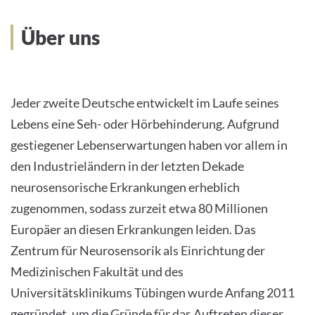
INTERNATIONALE PATIENTEN
Über uns
PRESSE
LEICHTE SPRACHE
Jeder zweite Deutsche entwickelt im Laufe seines
Lebens eine Seh- oder Hörbehinderung. Aufgrund
HOME
gestiegener Lebenserwartungen haben vor allem in
den Industrieländern in der letzten Dekade
DAS KLINIKUM
neurosensorische Erkrankungen erheblich
PATIENTEN &AMP; BESUCHER
zugenommen, sodass zurzeit etwa 80 Millionen
Europäer an diesen Erkrankungen leiden. Das
MEDIZINISCHE FAKULTÄT
Zentrum für Neurosensorik als Einrichtung der
Medizinischen Fakultät und des
KARRIERE
Universitätsklinikums Tübingen wurde Anfang 2011
KONTAKT
gegründet, um die Gründe für das Auftreten dieser