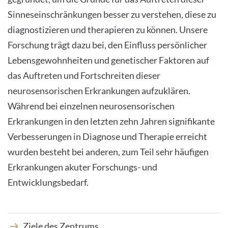
Sinneseinschränkungen besser zu verstehen, diese zu
INTERNATIONALE PATIENTEN
diagnostizieren und therapieren zu können. Unsere
Forschung trägt dazu bei, den Einfluss persönlicher
PRESSE
Lebensgewohnheiten und genetischer Faktoren auf
das Auftreten und Fortschreiten dieser
LEICHTE SPRACHE
neurosensorischen Erkrankungen aufzuklären.
Während bei einzelnen neurosensorischen
Erkrankungen in den letzten zehn Jahren signifikante
Verbesserungen in Diagnose und Therapie erreicht
Deutsch
wurden besteht bei anderen, zum Teil sehr häufigen
Impressum
Erkrankungen akuter Forschungs- und
Entwicklungsbedarf.
Datenschutz
Ziele des Zentrums