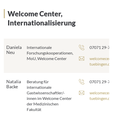
e
i
s
l
Welcome Center,
s
-
e
A
Internationalisierung
:
d
r
e
s
Daniela
s
Telefonnumm
Internationale
07071 29-77
Neu
e
Forschungskooperationen,
:
E
MoU, Welcome Center
welcomecent
-
tuebingen.de
M
a
i
Natalia
Telefonnumm
Beratung für
07071 29-77
l
Backe
internationale
-
E
Gastwissenschaftler/-
welcomecent
A
-
innen im Welcome Center
tuebingen.de
d
M
der Medizinischen
r
a
Fakultät