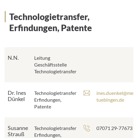
e
i
s
l
Technologietransfer,
s
-
e
A
Erfindungen, Patente
:
d
r
e
s
N.N.
s
Leitung
e
Geschäftsstelle
:
Technologietransfer
Dr. Ines
E
Technologietransfer
ines.duenkel@med.
Dünkel
-
Erfindungen,
tuebingen.de
M
Patente
a
i
l
Susanne
Telefonnummer:
Technologietransfer
07071 29-77673
-
Strauß
Erfindungen,