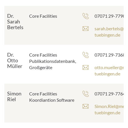
d
r
e
Dr.
Telefonnummer:
Core Facilities
07071 29-77980
s
Sarah
s
Bertels
E
sarah.bertels@m
e
-
tuebingen.de
:
M
a
i
Dr.
Telefonnummer:
Core Facilities
07071 29-73681
l
Otto
Publikationsdatenbank,
Müller
-
E
Großgeräte
otto.mueller@me
A
-
tuebingen.de
d
M
r
a
e
i
Simon
Telefonnummer:
Core Facilities
07071 29-77645
s
l
Riel
Koordiantion Software
s
-
E
Simon.Riel@med.
e
A
-
tuebingen.de
:
d
M
r
a