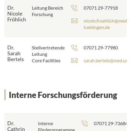
Dr.
Telefonnummer:
Leitung Bereich
07071 29-77918
Nicole
Forschung
Fröhlich
E
nicole.froehlich@med.u
-
tuebingen.de
M
a
i
Dr.
Telefonnummer:
Stellvertretende
07071 29-77980
l
Sarah
Leitung
Bertels
-
E
Core Facilities
sarah.bertels@med.uni.
A
-
d
M
r
a
e
i
s
l
Interne Forschungsförderung
s
-
e
A
:
d
r
Dr.
Telefonnummer:
Interne
07071 29-73684
e
Cathrin
Förderprogramme
s