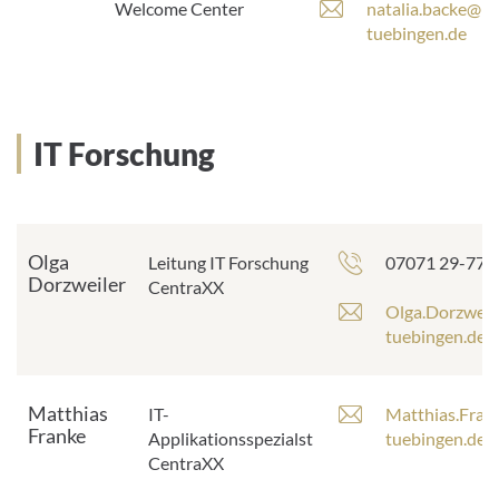
-
E
Welcome Center
natalia.backe@m
A
-
tuebingen.de
d
M
r
a
e
i
s
l
IT Forschung
s
-
e
A
:
d
r
e
Olga
Telefonnumme
Leitung IT Forschung
07071 29-779
s
Dorzweiler
CentraXX
s
E
Olga.Dorzweil
e
-
tuebingen.de
:
M
a
i
Matthias
E
IT-
Matthias.Fran
l
Franke
-
Applikationsspezialst
tuebingen.de
-
M
CentraXX
A
a