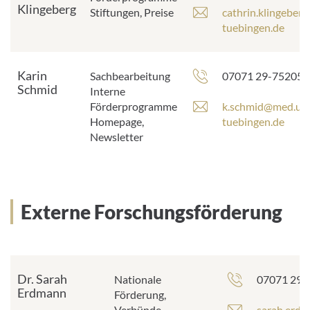
Klingeberg
E
Stiftungen, Preise
cathrin.klingeber
s
-
tuebingen.de
e
M
:
a
i
Karin
Telefonnummer:
Sachbearbeitung
07071 29-75205
l
Schmid
Interne
-
E
Förderprogramme
k.schmid@med.uni
A
-
Homepage,
tuebingen.de
d
M
Newsletter
r
a
e
i
s
l
s
-
Externe Forschungsförderung
e
A
:
d
r
e
s
Dr. Sarah
Telefonnu
Nationale
07071 29-
s
Erdmann
Förderung,
e
E
Verbünde
sarah.erd