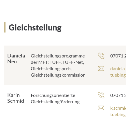
e
i
s
l
s
-
e
A
Gleichstellung
:
d
r
e
s
s
Daniela
Telefonn
Gleichstellungsprogramme
07071 29
e
Neu
der MFT: TÜFF, TÜFF-Net,
:
E
Gleichstellungspreis,
daniela.
-
Gleichstellungskommission
tuebingen
M
a
i
Karin
Telefonn
Forschungsorientierte
07071 29
l
Schmid
Gleichstellungförderung
-
E
k.schmid
A
-
tuebingen
d
M
r
a