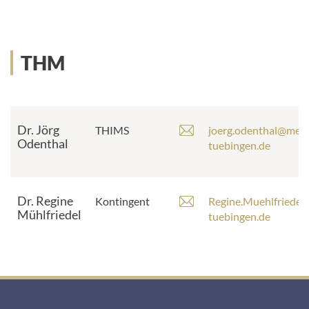
d
i
r
l
e
-
s
A
THM
s
d
e
r
:
e
s
Dr. Jörg
s
E
THIMS
joerg.odenthal@med.
Odenthal
e
-
tuebingen.de
:
M
a
i
Dr. Regine
E
Kontingent
Regine.Muehlfriedel
l
Mühlfriedel
-
tuebingen.de
-
M
A
a
d
i
r
l
e
-
s
A