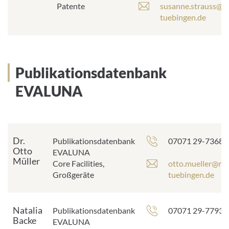
A
E
Patente
susanne.strauss@m
d
-
tuebingen.de
r
M
e
a
s
i
s
l
Publikationsdatenbank
e
-
:
A
EVALUNA
d
r
e
s
Dr.
s
Telefonnummer:
Publikationsdatenbank
07071 29-73681
Otto
e
EVALUNA
Müller
:
E
Core Facilities,
otto.mueller@me
-
Großgeräte
tuebingen.de
M
a
i
Natalia
Telefonnummer:
Publikationsdatenbank
07071 29-77933
l
Backe
EVALUNA