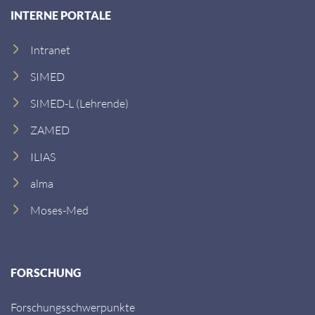
s
d
INTERNE PORTALE
e
r
:
e
Intranet
s
s
SIMED
e
SIMED-L (Lehrende)
:
ZAMED
ILIAS
alma
Moses-Med
FORSCHUNG
Forschungsschwerpunkte