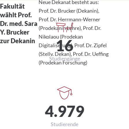
Neue Dekanat besteht aus:
Fakultät
Prof. Dr. Brucker (Dekanin),
wählt Prof.
Prof. Dr. Herrmann-Werner
Dr. med. Sara
(Prodekanin Lehre), Prof. Dr.
Daten und Zahlen
Y. Brucker
Nikolaou (Prodekan
zur Dekanin
Digitaliserung), Prof. Dr. Zipfel
(Stellv. Dekan), Prof. Dr. Ueffing
16
(Prodekan Forschung)
Studiengänge
4.979