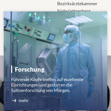
Über uns
Bezirksärztekammer
Südwürttemberg
unterzeichnen
Vereinbarung zur
Anerkennung
patientennaher
Forschung.
Forschung
Führende Köpfe treffen auf exzellente
Einrichtungen und gestalten die
Spitzenforschung von Morgen.