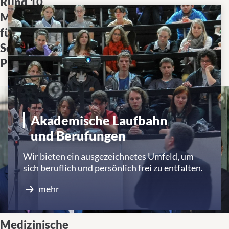
Rund 10
Förderung schlägt Brücke
Millionen Euro
zwischen Labor und Klinik
für Clinician
und stärkt ärztlichen
Scientist
Nachwuchs in der
Programme
Forschung
Akademische Laufbahn
und Berufungen
Wir bieten ein ausgezeichnetes Umfeld, um
sich beruflich und persönlich frei zu entfalten.
mehr
Medizinische