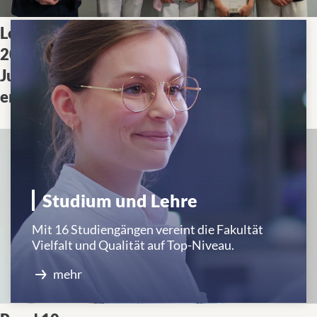
mehr
Lehrpreise
Die Medizinische Fakultät
2025: Die
Tübingen hat die SPIRIT-
Jury hat
Lehrpreise an herausragende
entschieden!
Dozierende verliehen.
Studium und Lehre
Mit 16 Studiengängen vereint die Fakultät
Vielfalt und Qualität auf Top-Niveau.
mehr