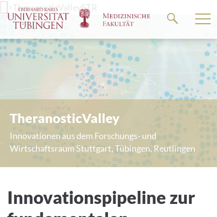
Springe
>
TheranosticValleySTR
zum
Hauptteil
TheranosticValley
Innovationen aus dem Forschungs- und
Wirtschaftsraum Stuttgart, Tübingen, Reutlingen
Innovationspipeline zur