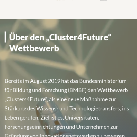
Über den „Cluster4Future“
Über den „Cluster4Future“
Wettbewerb
Wettbewerb
Bereits im August 2019 hat das Bundesministerium
für Bildung und Forschung (BMBF) den Wettbewerb
„Clusters4Future“, als eine neue Maßnahme zur
Stärkung des Wissens- und Technologietransfers, ins
Leben gerufen. Ziel ist es, Universitäten,
Forschungseinrichtungen und Unternehmen zur
Gründung von Innovationsnetzwerken zu bewegen,