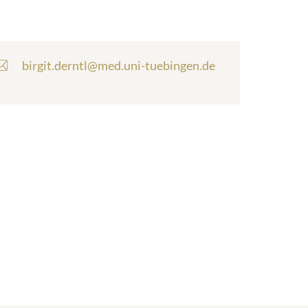
E
birgit.derntl@med.uni-tuebingen.de
-
M
a
i
l
-
A
d
r
e
s
s
e
: