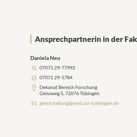
Ansprechpartnerin in der Fa
Daniela Neu
Telefonnummer:
07071 29-77992
Faxnummer:
07071 29-5784
Adresse:
Dekanat Bereich Forschung
Geissweg 5, 72076 Tübingen
E
gleichstellung@med.uni-tuebingen.de
-
M
a
i
l