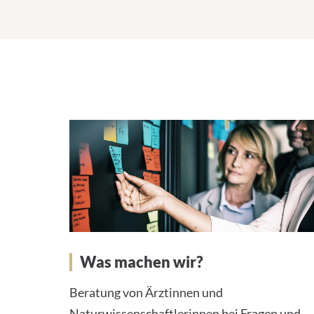
-
A
d
r
e
s
s
e
:
Was machen wir?
Beratung von Ärztinnen und
Naturwissenschaftlerinnen bei Fragen und