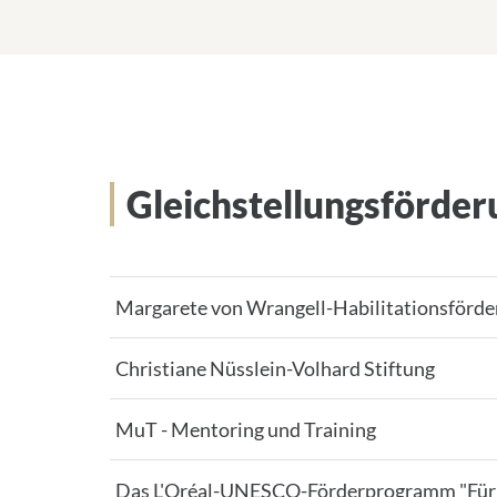
Gleichstellungsförder
Margarete von Wrangell-Habilitationsförd
Christiane Nüsslein-Volhard Stiftung
MuT - Mentoring und Training
Das L'Oréal-UNESCO-Förderprogramm "Für F