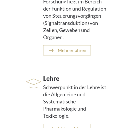
Forschung liegt im Bereich
e
der Funktion und Regulation
:
von Steuerungsvorgängen
(Signaltransduktion) von
Zellen, Geweben und
Organen.
Mehr erfahren
Lehre
Schwerpunkt in der Lehre ist
die Allgemeine und
Systematische
Pharmakologie und
Toxikologie.