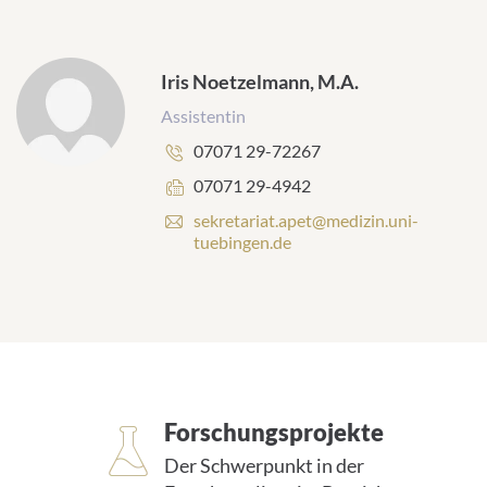
a
i
l
-
Iris Noetzelmann, M.A.
A
Assistentin
d
r
Telefonnummer:
07071 29-72267
e
s
Faxnummer:
07071 29-4942
s
E
sekretariat.apet@medizin.uni-
e
-
tuebingen.de
:
M
a
i
l
-
A
d
r
Forschungsprojekte
e
s
Der Schwerpunkt in der
s