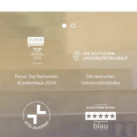
Zertifikate und Verbände
1
2
1
Focus: Top Nationales
Die deutschen
Krankenhaus 2026
Universitätsklinika