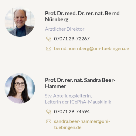
Prof. Dr. med. Dr. rer. nat. Bernd
Nürnberg
Ärztlicher Direktor
Telefonnummer:
07071 29-72267
E
bernd.nuernberg@uni-tuebingen.de
-
M
a
i
l
Prof. Dr. rer. nat. Sandra Beer-
-
Hammer
A
Stv. Abteilungsleiterin,
d
Leiterin der ICePhA-Mausklinik
r
e
Telefonnummer:
07071 29-74594
s
s
E
sandra.beer-hammer@uni-
e
-
tuebingen.de
:
M