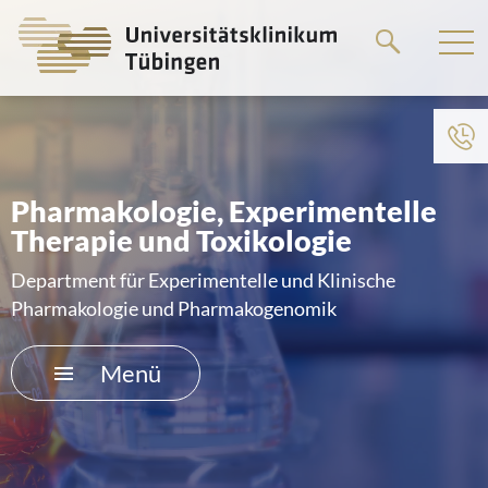
Springe
zum
Hauptteil
Zum Menü der Einrichtung
HOME
Pharmakologie, Experimentelle
Therapie und Toxikologie
DAS KLINIKUM
Department für Experimentelle und Klinische
PATIENTEN &AMP; BESUCHER
Pharmakologie und Pharmakogenomik
MEDIZINISCHE FAKULTÄT
Menü
KARRIERE
KONTAKT