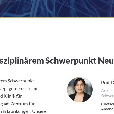
disziplinärem Schwerpunkt Ne
närem Schwerpunkt
Prof. 
nzept gemeinsam mit
Ärztlic
d Klinik für
Schwer
ng am Zentrum für
Chefsek
Amanda
en Erkrankungen. Unsere