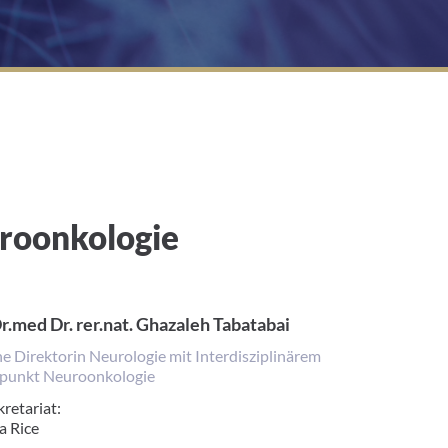
uroonkologie
Dr.med Dr. rer.nat. Ghazaleh Tabatabai
he Direktorin Neurologie mit Interdisziplinärem
punkt Neuroonkologie
retariat:
 Rice