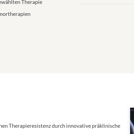
ewählten Therapie
mortherapien
g
n Therapieresistenz durch innovative präklinische