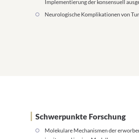
Implementierung der konsensuell ausg
Neurologische Komplikationen von Tu
Schwerpunkte Forschun
Schwerpunkte Forschung
Molekulare Mechanismen der erworbene