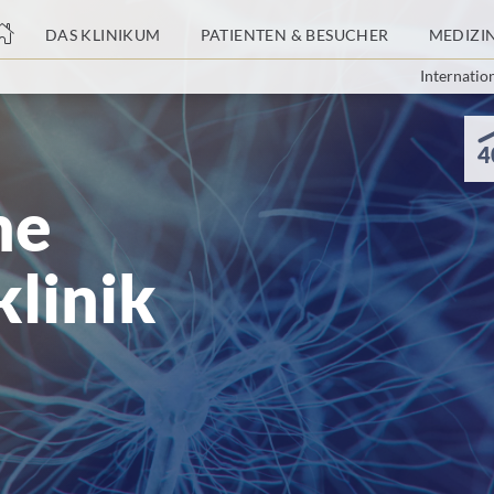
nge
DAS KLINIKUM
PATIENTEN & BESUCHER
MEDIZI
Internatio
tteil
4
he
klinik