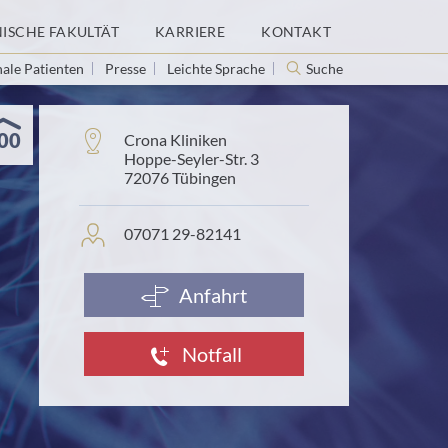
NISCHE FAKULTÄT
KARRIERE
KONTAKT
nale Patienten
Presse
Leichte Sprache
Suche
00
Adresse:
Crona Kliniken
Hoppe-Seyler-Str. 3
72076 Tübingen
Personenprofil:
07071 29-82141
Anfahrt
Notfall