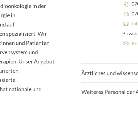
Te
07
adioonkologie in der
Fa
07
rgie in
E
ta
nd auf
-
fronten
n spezialisiert. Wir
Privat
M
only_:
a
tinnen und Patienten
E
Pr
i
-
ervensystem und
l
M
-
rapien. Unser Angebot
a
A
i
urierten
d
Ärztliches und wissensc
l
r
asierte
-
e
A
 hat nationale und
s
Weiteres Personal der 
d
s
r
e
e
:
s
s
e
: