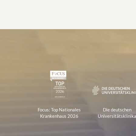
Zertifikate und Verbänd
1
Focus: Top Nationales
Die deutschen
Krankenhaus 2026
Universitätsklinik