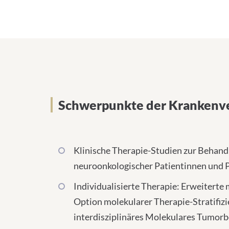
Schwerpunkte der Kran
Schwerpunkte der Krankenv
Klinische Therapie-Studien zur Behan
neuroonkologischer Patientinnen und 
Individualisierte Therapie: Erweiterte
Option molekularer Therapie-Stratifizi
interdisziplinäres Molekulares Tumor