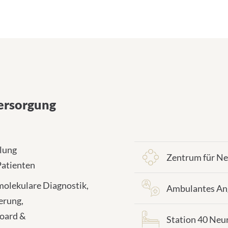
kenversorgung
ersorgung
dlung
Zentrum für Ne
Patienten
 molekulare Diagnostik,
Ambulantes An
erung,
board &
Station 40 Neu