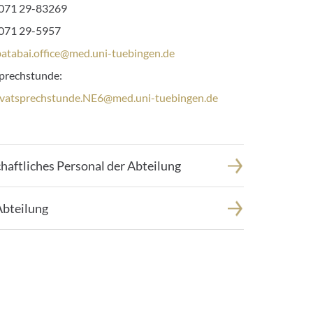
lefonnummer:
071 29-83269
xnummer:
071 29-5957
batabai.office@med.uni-tuebingen.de
d.sr-
sprechstunde:
ivatsprechstunde.NE6@med.uni-tuebingen.de
haftliches Personal der Abteilung
Abteilung