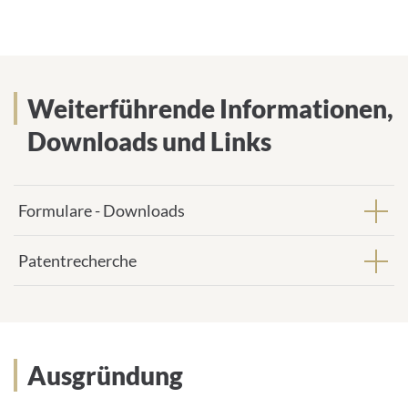
e
M
s
a
s
i
e
l
:
-
Weiterführende Informationen
Weiterführende Informationen,
A
d
Downloads und Links
r
e
s
s
Formulare - Downloads
e
:
Patentrecherche
Ausgründung