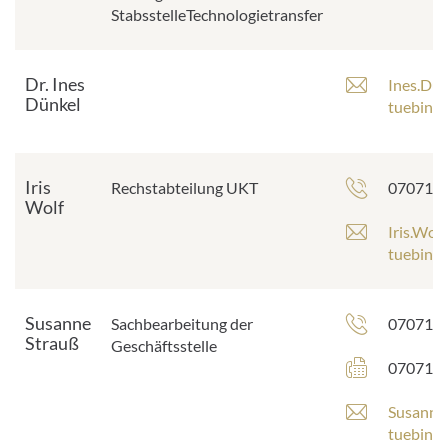
StabsstelleTechnologietransfer
Dr. Ines
E
Ines.Du
Dünkel
-
tuebinge
M
a
i
Iris
Telefon
Rechstabteilung UKT
07071 2
l
Wolf
-
E
Iris.Wol
A
-
tuebinge
d
M
r
a
e
i
Susanne
Telefon
Sachbearbeitung der
07071 2
s
l
Strauß
Geschäftsstelle
s
-
Faxnumm
07071 2
e
A
:
d
E
Susanne
r
-
tuebinge