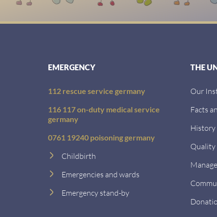
EMERGENCY
THE U
112 rescue service germany
Our Ins
116 117 on-duty medical service
Facts an
germany
History
0761 19240 poisoning germany
Quality
Childbirth
Managem
Emergencies and wards
Communi
Emergency stand-by
Donati