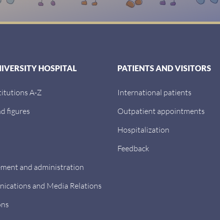
NIVERSITY HOSPITAL
PATIENTS AND VISITORS
titutions A-Z
International patients
d figures
Outpatient appointments
Hospitalization
Feedback
ent and administration
cations and Media Relations
ons