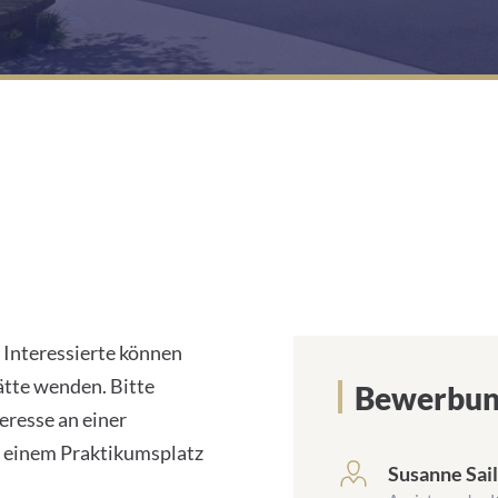
 Interessierte können
ätte wenden. Bitte
Bewerbun
eresse an einer
n einem Praktikumsplatz
Susanne Sai
frontend.sr-
only_#