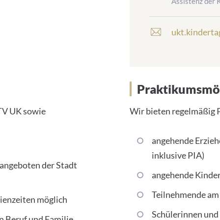
Assistenz der 
{element.icon}:
ukt.kindert
E
-
m
a
i
l
Praktikumsmög
a
d
 TV UK sowie
Wir bieten regelmäßig 
d
r
angehende Erziehe
e
s
inklusive PIA)
s
sangeboten der Stadt
:
angehende Kinder
Teilnehmende am F
rienzeiten möglich
Schülerinnen und 
n Beruf und Familie