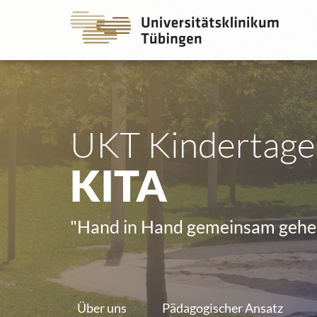
Go
Go
to
to
the
the
main
main
cont
cont
UKT Kindertage
KITA
"Hand in Hand gemeinsam gehe
Über uns
Pädagogischer Ansatz