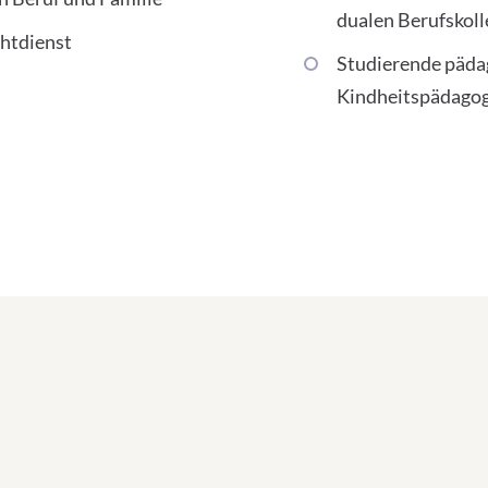
dualen Berufskoll
chtdienst
Studierende pädag
Kindheitspädagog