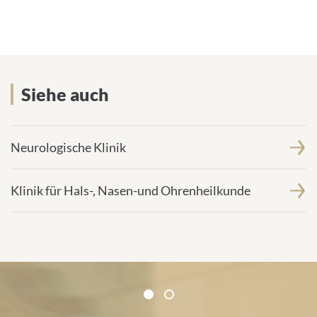
Siehe auch
Siehe auch
Neurologische Klinik
Klinik für Hals-, Nasen-und Ohrenheilkunde
Zertifikate und Verbände
1
2
1