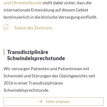
und Ohrenheilkunde
stellt dabei sicher, dass die
internationale Entwicklung auf diesem Gebiet
INTERNATIONALE PATIENTEN
kontinuierlich in die klinische Versorgung einfließt.
PRESSE
Statut des Zentrums
LEICHTE SPRACHE
Transdisziplinäre
Schwindelsprechstunde
Deutsch
Wir versorgen Patienten und Patientinnen mit
Schwindel und Störungen des Gleichgewichts seit
Impressum
2016 in einer Transdisziplinären
Datenschutz
Schwindelsprechstunde.
Mehr erfahren