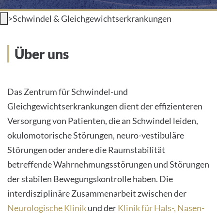
INTERNATIONALE PATIENTEN
>
Schwindel & Gleichgewichtserkrankungen
PRESSE
Über uns
LEICHTE SPRACHE
Das Zentrum für Schwindel-und
HOME
Gleichgewichtserkrankungen dient der effizienteren
DAS KLINIKUM
Versorgung von Patienten, die an Schwindel leiden,
okulomotorische Störungen, neuro-vestibuläre
PATIENTEN &AMP; BESUCHER
Störungen oder andere die Raumstabilität
betreffende Wahrnehmungsstörungen und Störungen
MEDIZINISCHE FAKULTÄT
der stabilen Bewegungskontrolle haben. Die
KARRIERE
interdisziplinäre Zusammenarbeit zwischen der
Neurologische Klinik
und der
Klinik für Hals-, Nasen-
KONTAKT