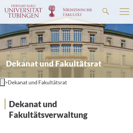
Go
to
the
main
content
Dekanat und Fakultätsrat
>
Dekanat und Fakultätsrat
Dekanat und
Fakultätsverwaltung