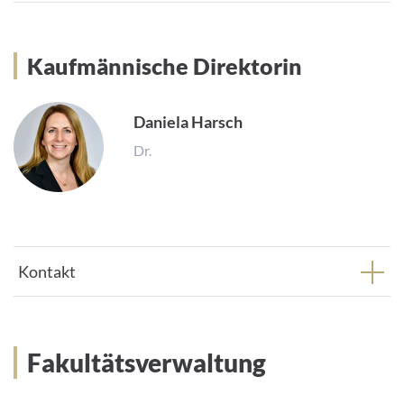
Kaufmännische Direktorin
Kaufmännische Direktorin
(beratend)
Daniela Harsch
Dr.
Kontakt
Fakultätsverwaltung