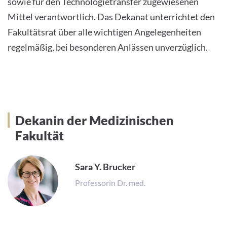
sowie für den Technologietransfer zugewiesenen
Mittel verantwortlich. Das Dekanat unterrichtet den
Fakultätsrat über alle wichtigen Angelegenheiten
regelmäßig, bei besonderen Anlässen unverzüglich.
Dekan der Medizinischen Fakultät
Dekanin der Medizinischen
Fakultät
Sara Y. Brucker
Professorin Dr. med.