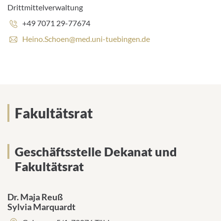
d
Drittmittelverwaltung
r
e
Phone
+49 7071 29-77674
s
number:
E
Heino.Schoen@med.uni-tuebingen.de
s
-
:
m
a
i
l
a
d
Fakultätsrat
d
r
e
s
Geschäftsstelle Dekanat und
s
Fakultätsrat
:
Dr. Maja Reuß
Sylvia Marquardt