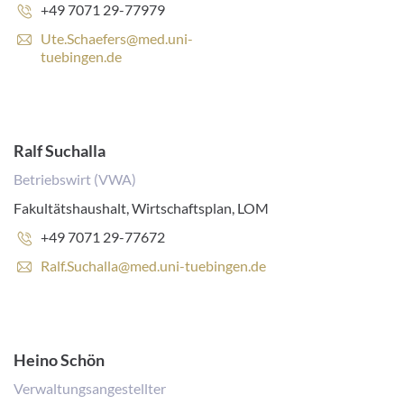
Phone
+49 7071 29-77979
number:
E
Ute.Schaefers@med.uni-
-
tuebingen.de
m
a
i
l
a
Ralf Suchalla
d
Betriebswirt (VWA)
d
r
Fakultätshaushalt, Wirtschaftsplan, LOM
e
s
Phone
+49 7071 29-77672
s
number:
E
Ralf.Suchalla@med.uni-tuebingen.de
:
-
m
a
i
l
Heino Schön
a
Verwaltungsangestellter
d