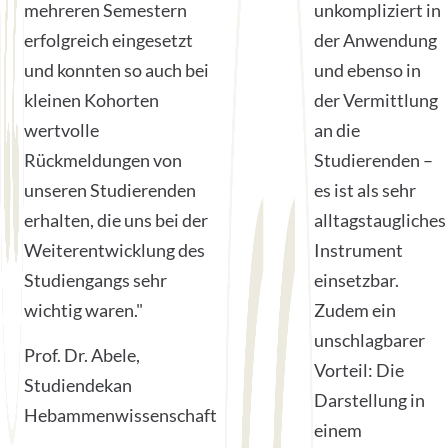
mehreren Semestern
unkompliziert in
erfolgreich eingesetzt
der Anwendung
und konnten so auch bei
und ebenso in
kleinen Kohorten
der Vermittlung
wertvolle
an die
Rückmeldungen von
Studierenden –
unseren Studierenden
es ist als sehr
erhalten, die uns bei der
alltagstaugliches
Weiterentwicklung des
Instrument
Studiengangs sehr
einsetzbar.
wichtig waren."
Zudem ein
unschlagbarer
Prof. Dr. Abele,
Vorteil: Die
Studiendekan
Darstellung in
Hebammenwissenschaft
einem