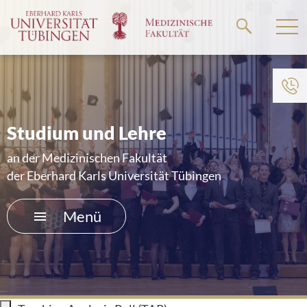
Springe
zum
Hauptteil
Zum Menü der Einrichtung
HOME
Studium und Lehre
FORSCHUNG
an der Medizinischen Fakultät
der Eberhard Karls Universität Tübingen
STUDIUM UND LEHRE
Menü
AKADEMISCHE KARRIERE
ÜBER UNS
UNIKLINIKUM