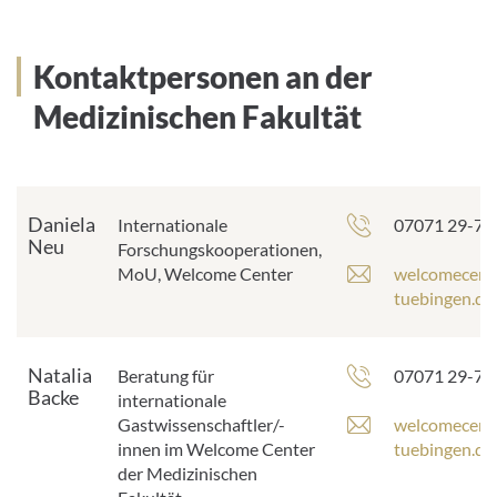
Kontaktpersonen an der
Medizinischen Fakultät
Daniela
Telefonnumm
Internationale
07071 29-77
Neu
Forschungskooperationen,
E
MoU, Welcome Center
welcomecent
-
tuebingen.de
M
a
i
Natalia
Telefonnumm
Beratung für
07071 29-77
l
Backe
internationale
-
E
Gastwissenschaftler/-
welcomecent
A
-
innen im Welcome Center
tuebingen.de
d
M
der Medizinischen
r
a