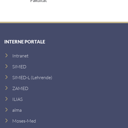
Fakultät
e
i
s
l
s
-
e
A
:
d
r
INTERNE PORTALE
e
s
Intranet
s
e
SIMED
:
SIMED-L (Lehrende)
ZAMED
ILIAS
alma
Moses-Med