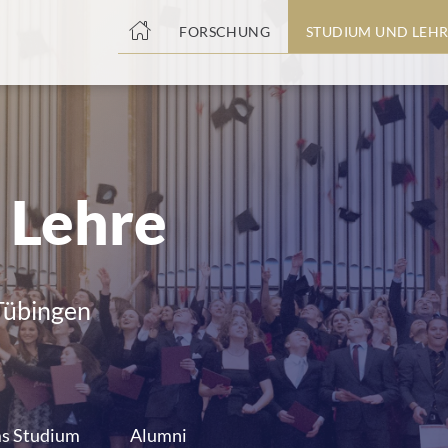
nge
FORSCHUNG
STUDIUM UND LEHR
tteil
 Lehre
 Tübingen
s Studium
Alumni