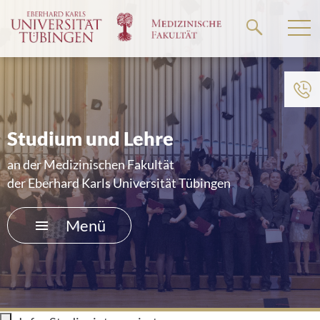
Springe
zum
Hauptteil
Zum Menü der Einrichtung
HOME
Studium und Lehre
FORSCHUNG
an der Medizinischen Fakultät
der Eberhard Karls Universität Tübingen
STUDIUM UND LEHRE
Menü
AKADEMISCHE KARRIERE
ÜBER UNS
UNIKLINIKUM