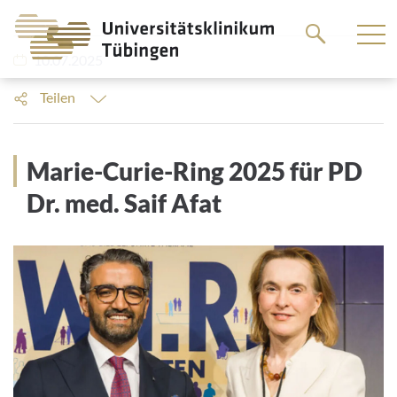
Springe
Beitrag
zum
10.07.2025
Hauptteil
Teilen
Marie-Curie-Ring 2025 für PD
Dr. med. Saif Afat