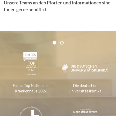
Unsere Teams an den Pforten und Informationen sind
Ihnen gerne behilflich.
Zertifikate und Verbände
1
2
1
Focus: Top Nationales
Die deutschen
Krankenhaus 2026
Universitätsklinika