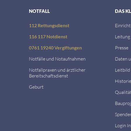
NOTFALL
DAS K
112 Rettungsdienst
Einrich
116 117 Notdienst
Leitung
0761 19240 Vergiftungen
Presse
Notfälle und Notaufnahmen
Daten u
Notfallpraxen und ärztlicher
Leitbild
Bereitschaftsdienst
Histori
Geburt
Qualitä
Bauproj
Spende
Login I