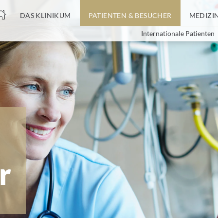
nge
DAS KLINIKUM
PATIENTEN & BESUCHER
MEDIZI
Internationale Patienten
tteil
r