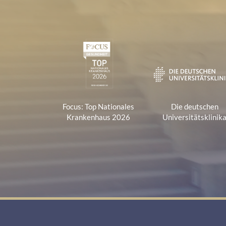
Zertifikate und Verbänd
1
Focus: Top Nationales
Die deutschen
Krankenhaus 2026
Universitätsklinik