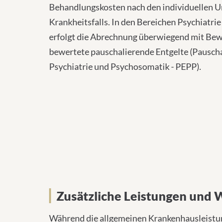
Behandlungskosten nach den individuellen 
Krankheitsfalls. In den Bereichen Psychiatr
erfolgt die Abrechnung überwiegend mit Be
bewertete pauschalierende Entgelte (Pausch
Psychiatrie und Psychosomatik - PEPP).
Wahlleistungen Chefarz
Zusätzliche Leistungen und 
Während die allgemeinen Krankenhausleistun