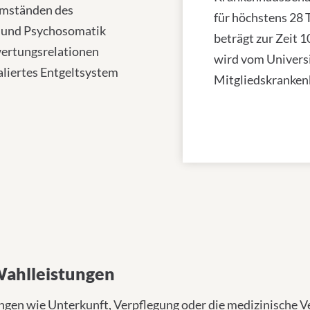
Umständen des
für höchstens 28 
ie und Psychosomatik
beträgt zur Zeit 1
wertungsrelationen
wird vom Univers
aliertes Entgeltsystem
Mitgliedskranken
tvertrag und Komfortzimmer
Wahlleistungen
gen wie Unterkunft, Verpflegung oder die medizinische V