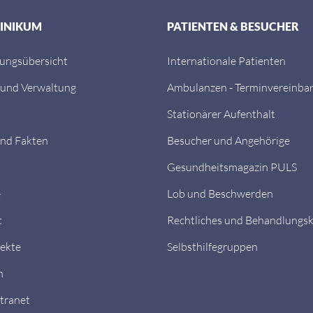
LINIKUM
PATIENTEN & BESUCHER
tungsübersicht
Internationale Patienten
 und Verwaltung
Ambulanzen - Terminvereinba
Stationärer Aufenthalt
nd Fakten
Besucher und Angehörige
Gesundheitsmagazin PULS
e
Lob und Beschwerden
t
Rechtliches und Behandlungs
ekte
Selbsthilfegruppen
n
ntranet