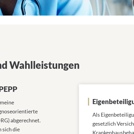
d Wahlleistungen
 PEPP
Eigenbeteilig
emeine
gnoseorientierte
Als Eigenbeteilig
DRG) abgerechnet.
gesetzlich Versic
sich die
Krankenhausbehan