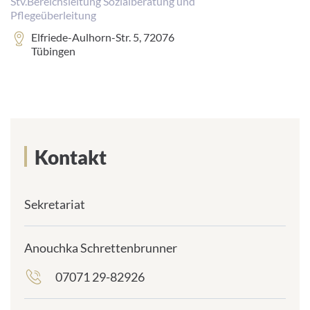
Stv.Bereichsleitung Sozialberatung und
Pflegeüberleitung
Adresse:
Elfriede-Aulhorn-Str. 5, 72076
Tübingen
Kontakt
Sekretariat
Anouchka Schrettenbrunner
07071 29-82926
frontend.sr-
only_#
{element.icon}: