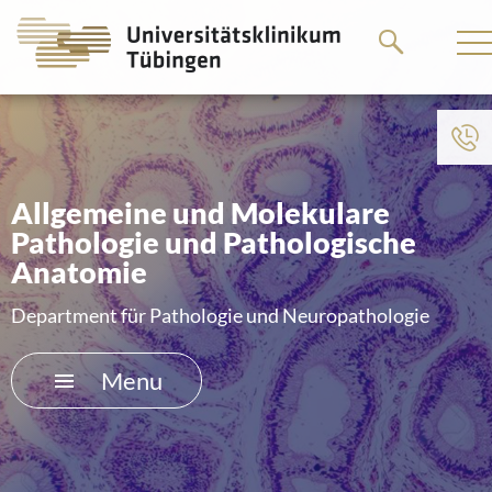
Go
Go
to
to
the
the
main
main
To institution menu
content
content
HOME
Allgemeine und Molekulare
Pathologie und Pathologische
THE HOSPITAL
Anatomie
PATIENTS &AMP; VISITORS
Department für Pathologie und Neuropathologie
FACULTY OF MEDICINE
Menu
CAREER
CONTACT