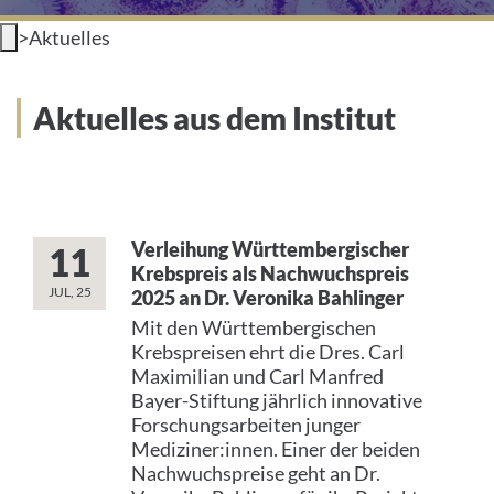
>
Aktuelles
INTERNATIONAL PATIENTS
PRESS
Aktuelles aus dem Institut
HOME
THE HOSPITAL
Verleihung Württembergischer
11
PATIENTS &AMP; VISITORS
Krebspreis als Nachwuchspreis
JUL, 25
2025 an Dr. Veronika Bahlinger
FACULTY OF MEDICINE
Mit den Württembergischen
Krebspreisen ehrt die Dres. Carl
Maximilian und Carl Manfred
CAREER
Bayer-Stiftung jährlich innovative
Forschungsarbeiten junger
CONTACT
Mediziner:innen. Einer der beiden
Nachwuchspreise geht an Dr.
INTERNATIONAL PATIENTS