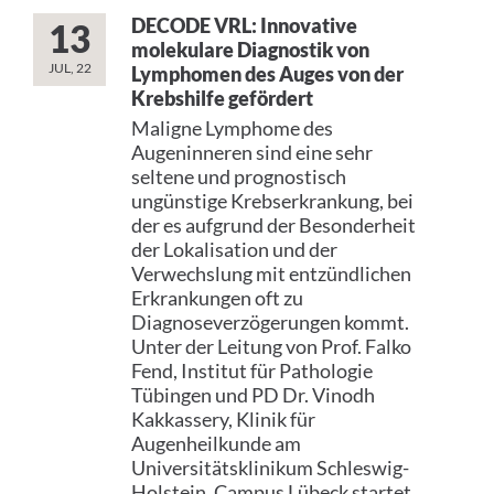
DECODE VRL: Innovative
13
molekulare Diagnostik von
JUL, 22
Lymphomen des Auges von der
Krebshilfe gefördert
Maligne Lymphome des
Augeninneren sind eine sehr
seltene und prognostisch
ungünstige Krebserkrankung, bei
der es aufgrund der Besonderheit
der Lokalisation und der
Verwechslung mit entzündlichen
Erkrankungen oft zu
Diagnoseverzögerungen kommt.
Unter der Leitung von Prof. Falko
Fend, Institut für Pathologie
Tübingen und PD Dr. Vinodh
Kakkassery, Klinik für
Augenheilkunde am
Universitätsklinikum Schleswig-
Holstein, Campus Lübeck startet