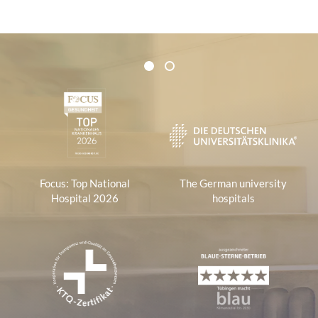
Certificates and Associations
1
2
1
Focus: Top National
The German university
Hospital 2026
hospitals