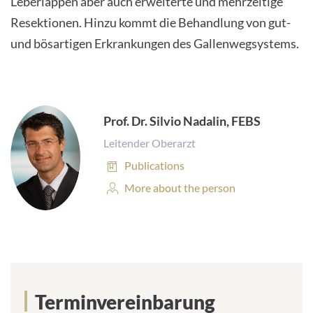
Leberlappen aber auch erweiterte und mehrzeitige
Resektionen. Hinzu kommt die Behandlung von gut-
und bösartigen Erkrankungen des Gallenwegsystems.
Prof. Dr. Silvio Nadalin, FEBS
Leitender Oberarzt
Publications:
Publications
Personal
More about the person
Profile:
Terminvereinbarung