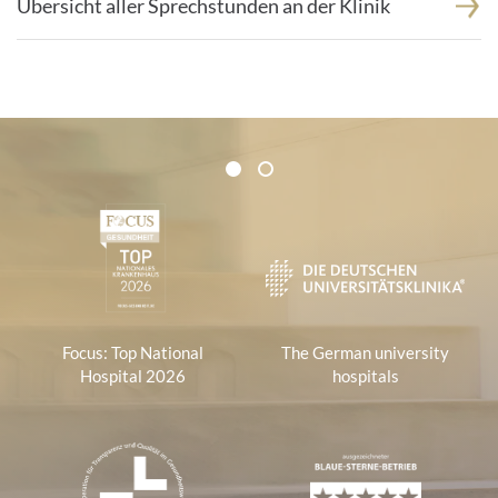
Übersicht aller Sprechstunden an der Klinik
Certificates and Associations
1
2
1
Focus: Top National
The German university
Hospital 2026
hospitals