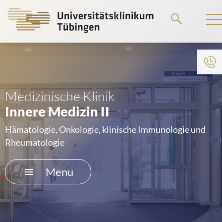
Go
to
the
main
To institution menu
content
HOME
Medizinische Klinik
Innere Medizin II
THE HOSPITAL
Hämatologie, Onkologie, klinische Immunologie und
PATIENTS &AMP; VISITORS
Rheumatologie
FACULTY OF MEDICINE
Menu
CAREER
CONTACT