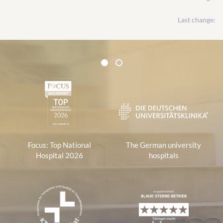
Last change:
Certificates and Associations
1
2
1
Focus: Top National
The German university
Hospital 2026
hospitals