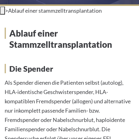
>
Ablauf einer stammzelltransplantation
INTERNATIONAL PATIENTS
PRESS
Ablauf einer
Stammzelltransplantation
English
Die Spender
Impressum
Als Spender dienen die Patienten selbst (autolog),
HLA-identische Geschwisterspender, HLA-
Datenschutz
kompatiblen Fremdspender (allogen) und alternative
nur inkomplett passende Familien- bzw.
Fremdspender oder Nabelschnurblut, haploidente
Familienspender oder Nabelschnurblut. Die
Spendersuche erfolgt über unser eigenes EFI