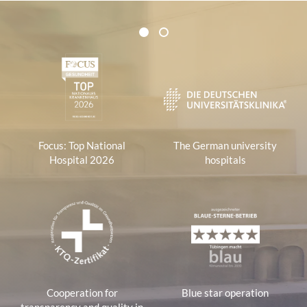
Certificates and Associations
1
2
1
Focus: Top National
The German university
Hospital 2026
hospitals
Cooperation for
Blue star operation