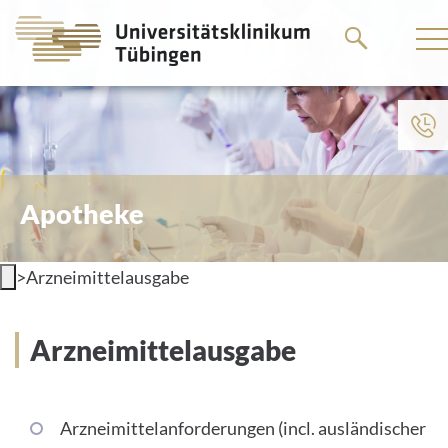
Go
Go
to
to
the
the
main
main
content
content
Apotheke
>
Arzneimittelausgabe
Arzneimittelausgabe
Arzneimittelanforderungen (incl. ausländischer