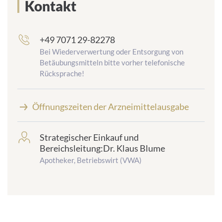
Kontakt
+49 7071 29-82278
frontend.sr-
only_#
Bei Wiederverwertung oder Entsorgung von
{element.icon}:
Betäubungsmitteln bitte vorher telefonische
Rücksprache!
Öffnungszeiten der Arzneimittelausgabe
Strategischer Einkauf und
frontend.sr-
Bereichsleitung:Dr. Klaus Blume
only_#
{element.icon}:
Apotheker, Betriebswirt (VWA)