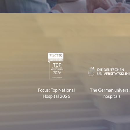
Certificates and Associa
1
Focus: Top National
The German universi
Hospital 2026
hospitals