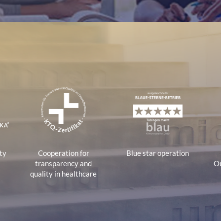
tions
ty
Cooperation for
Blue star operation
transparency and
Ou
quality in healthcare