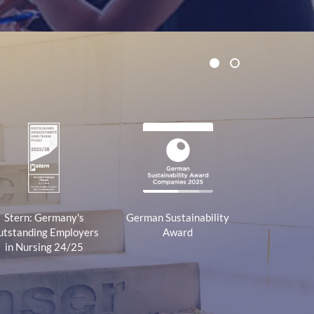
1
2
Stern: Germany's
German Sustainability
tstanding Employers
Award
in Nursing 24/25