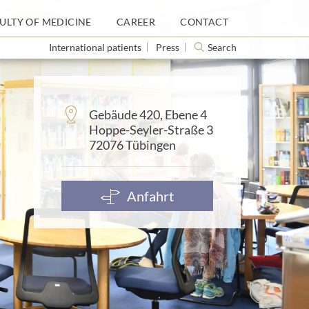
ULTY OF MEDICINE
ULTY OF MEDICINE
CAREER
CAREER
CONTACT
CONTACT
International patients
International patients
Press
Press
Search
Search
Address:
Gebäude 420, Ebene 4
Hoppe-Seyler-Straße 3
72076 Tübingen
Anfahrt