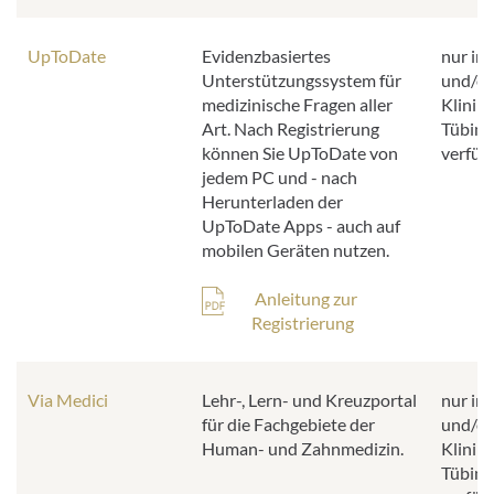
UpToDate
Evidenzbasiertes
nur im
Unterstützungssystem für
und/od
medizinische Fragen aller
Klinik
Art. Nach Registrierung
Tübing
können Sie UpToDate von
verfüg
jedem PC und - nach
Herunterladen der
UpToDate Apps - auch auf
mobilen Geräten nutzen.
Anleitung zur
Registrierung
Via Medici
Lehr-, Lern- und Kreuzportal
nur im
für die Fachgebiete der
und/od
Human- und Zahnmedizin.
Klinik
Tübing