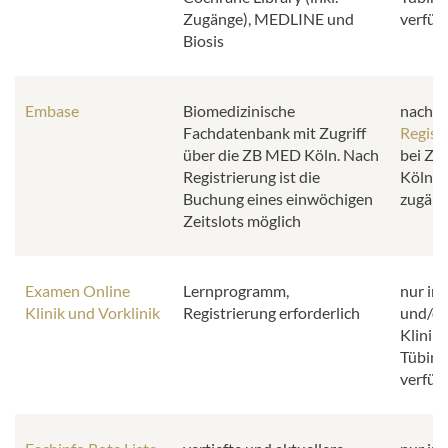
Zugänge), MEDLINE und
verfüg
Biosis
Embase
Biomedizinische
nach
Fachdatenbank mit Zugriff
Regist
über die ZB MED Köln. Nach
bei Z
Registrierung ist die
Köln
Buchung eines einwöchigen
zugäng
Zeitslots möglich
Examen Online
Lernprogramm,
nur im
Klinik und Vorklinik
Registrierung erforderlich
und/od
Klinik
Tübing
verfüg