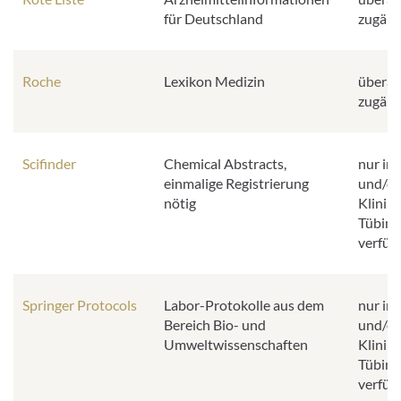
für Deutschland
zugäng
Roche
Lexikon Medizin
überall
zugäng
Scifinder
Chemical Abstracts,
nur im
einmalige Registrierung
und/od
nötig
Klinik
Tübing
verfüg
Springer Protocols
Labor-Protokolle aus dem
nur im
Bereich Bio- und
und/od
Umweltwissenschaften
Klinik
Tübing
verfüg