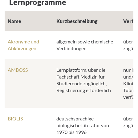
Lernprogramme
Name
Kurzbeschreibung
Verfüg
Akronyme und
allgemein sowie chemische
überall
Abkürzungen
Verbindungen
zugäng
AMBOSS
Lernplattform, über die
nur im
Fachschaft Medizin für
und/od
Studierende zugänglich,
Klinik
Registrierung erforderlich
Tübing
verfüg
BIOLIS
deutschsprachige
überall
biologische Literatur von
zugäng
1970 bis 1996