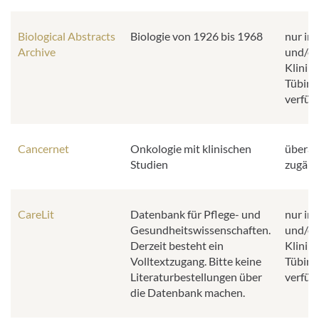
Biological Abstracts
Biologie von 1926 bis 1968
nur im
Archive
und/od
Klinik
Tübing
verfüg
Cancernet
Onkologie mit klinischen
überall
Studien
zugäng
CareLit
Datenbank für Pflege- und
nur im
Gesundheitswissenschaften.
und/od
Derzeit besteht ein
Klinik
Volltextzugang. Bitte keine
Tübing
Literaturbestellungen über
verfüg
die Datenbank machen.