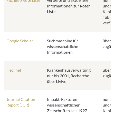
Fachinfo Rote Liste
vertiefte und aktuellere
nur im
Informationen zur Roten
und/od
Liste
Klinik
Tübing
verfüg
Google Scholar
Suchmaschine für
überall
wissenschaftliche
zugäng
Informationen
Heclinet
Krankenhausverwaltung,
überall
nur bis 2001, Recherche
zugäng
über Livivo
Journal Citation
Impakt-Faktoren
nur im
Report (JCR)
wissenschaftlicher
und/od
Zeitschriften seit 1997
Klinik