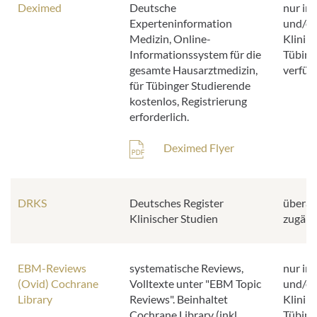
Deximed
Deutsche
nur im
Experteninformation
und/od
Medizin, Online-
Klinik
Informationssystem für die
Tübing
gesamte Hausarztmedizin,
verfüg
für Tübinger Studierende
kostenlos, Registrierung
erforderlich.
Deximed Flyer
DRKS
Deutsches Register
überall
Klinischer Studien
zugäng
EBM-Reviews
systematische Reviews,
nur im
(Ovid) Cochrane
Volltexte unter "EBM Topic
und/od
Library
Reviews". Beinhaltet
Klinik
Cochrane Library (inkl.
Tübing