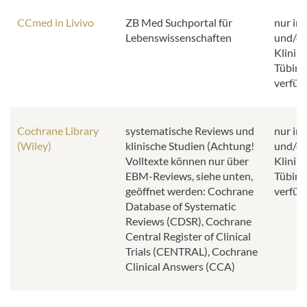
CCmed in Livivo
ZB Med Suchportal für
nur im
Lebenswissenschaften
und/od
Klinik
Tübing
verfüg
Cochrane Library
systematische Reviews und
nur im
(Wiley)
klinische Studien (Achtung!
und/od
Volltexte können nur über
Klinik
EBM-Reviews, siehe unten,
Tübing
geöffnet werden: Cochrane
verfüg
Database of Systematic
Reviews (CDSR), Cochrane
Central Register of Clinical
Trials (CENTRAL), Cochrane
Clinical Answers (CCA)