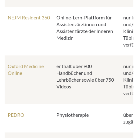
NEJM Resident 360
Online-Lern-Plattform für
nur im
Assistenzärztinnen und
und/od
Assistenzärzte der Inneren
Klinik
Medizin
Tübing
verfüg
Oxford Medicine
enthält über 900
nur im
Online
Handbücher und
und/od
Lehrbücher sowie über 750
Klinik
Videos
Tübing
verfüg
PEDRO
Physiotherapie
überall
zugäng