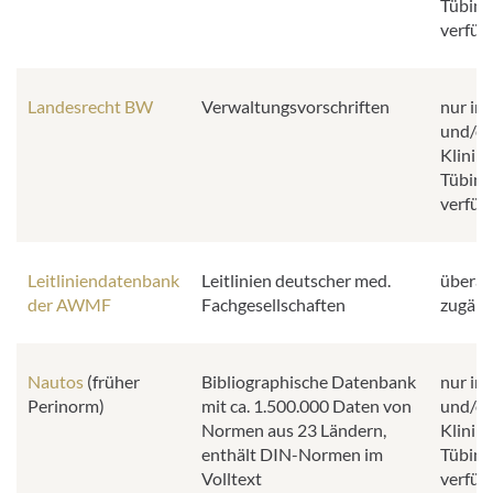
Tübing
verfüg
Landesrecht BW
Verwaltungsvorschriften
nur im
und/od
Klinik
Tübing
verfüg
Leitliniendatenbank
Leitlinien deutscher med.
überall
der AWMF
Fachgesellschaften
zugäng
Nautos
(früher
Bibliographische Datenbank
nur im
Perinorm)
mit ca. 1.500.000 Daten von
und/od
Normen aus 23 Ländern,
Klinik
enthält DIN-Normen im
Tübing
Volltext
verfüg