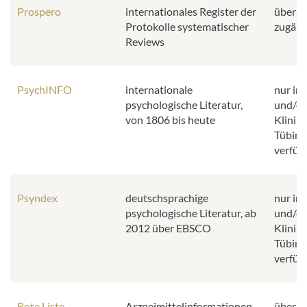
Prospero
internationales Register der
überall
Protokolle systematischer
zugäng
Reviews
PsychINFO
internationale
nur im
psychologische Literatur,
und/od
von 1806 bis heute
Klinik
Tübing
verfüg
Psyndex
deutschsprachige
nur im
psychologische Literatur, ab
und/od
2012 über EBSCO
Klinik
Tübing
verfüg
Rote Liste
Arzneimittelinformationen
überall