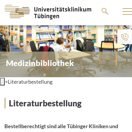
Go
Go
to
to
the
the
main
main
content
content
Medizinbibliothek
>
Literaturbestellung
Literaturbestellung
Bestellberechtigt sind alle Tübinger Kliniken und