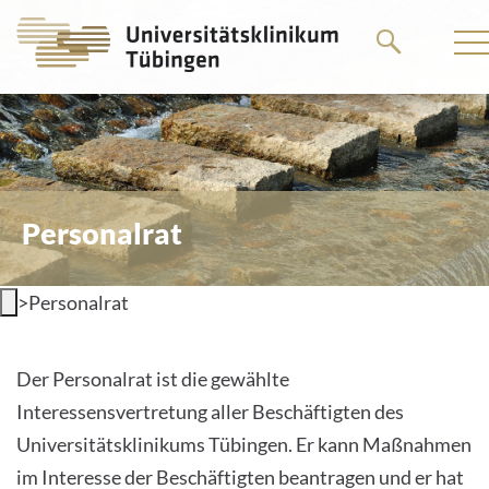
Go
Go
to
to
the
the
main
main
content
content
Personalrat
>
Personalrat
Der Personalrat ist die gewählte
Interessensvertretung aller Beschäftigten des
Universitätsklinikums Tübingen. Er kann Maßnahmen
im Interesse der Beschäftigten beantragen und er hat