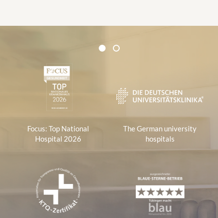
i
l
a
d
Certificates and Associations
d
1
2
1
r
e
s
s
:
Focus: Top National
The German university
Hospital 2026
hospitals