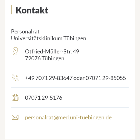
Kontakt
Personalrat
Universitätsklinikum Tübingen
Otfried-Müller-Str. 49
frontend.sr-
72076 Tübingen
only_#
{element.icon}:
+49 7071 29-83647 oder 07071 29-85055
frontend.sr-
only_#
{element.icon}:
07071 29-5176
frontend.sr-
only_#
{element.icon}:
personalrat@med.uni-tuebingen.de
E
-
m
a