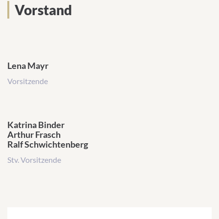
Vorstand
Vorstand
Lena Mayr
Vorsitzende
Katrina Binder
Arthur Frasch
Ralf Schwichtenberg
Stv. Vorsitzende