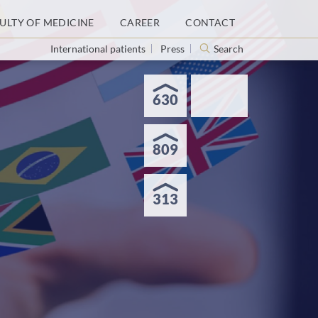
ULTY OF MEDICINE
CAREER
CONTACT
International patients
Press
Search
630
809
313