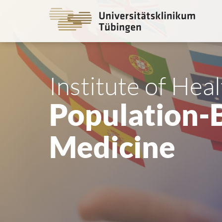
Go
to
the
main
cont
Institute of Hea
Population-
Medicine