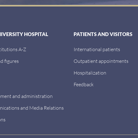
NIVERSITY HOSPITAL
PATIENTS AND VISITORS
titutions A-Z
International patients
d figures
Outpatient appointments
Hospitalization
Feedback
ent and administration
cations and Media Relations
ons