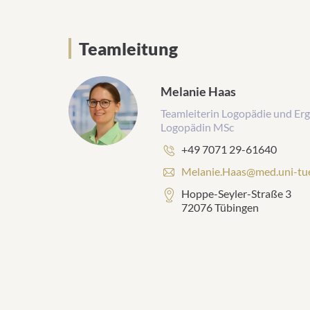
Teamleitung
Melanie Haas
Teamleiterin Logopädie und Er
Logopädin MSc
Phone
+49 7071 29-61640
number:
E
Melanie.Haas@med.uni-tu
-
Address:
Hoppe-Seyler-Straße 3
m
72076 Tübingen
a
i
l
a
d
d
r
e