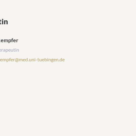
tin
Rempfer
erapeutin
Rempfer@med.uni-tuebingen.de