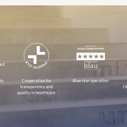
:
tions
ty
Cooperation for
Blue star operation
transparency and
Ou
quality in healthcare