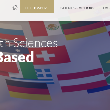
THE HOSPITAL
PATIENTS & VISITORS
FAC
ent
lth Sciences
Based