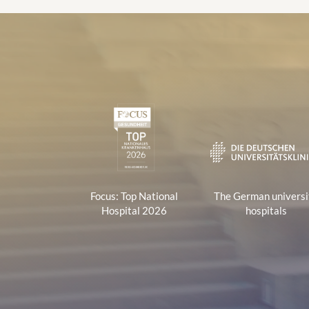
s
s
:
Certificates and Associa
1
Focus: Top National
The German universi
Hospital 2026
hospitals