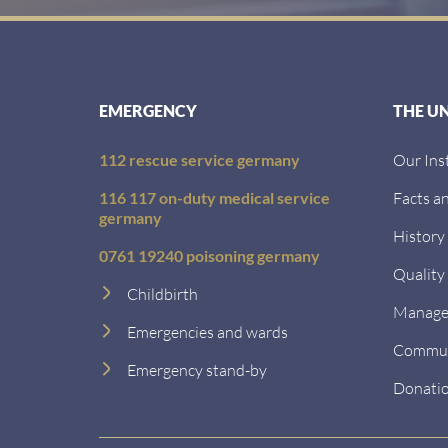
EMERGENCY
THE U
112 rescue service germany
Our Ins
116 117 on-duty medical service
Facts an
germany
History
0761 19240 poisoning germany
Quality
Childbirth
Managem
Emergencies and wards
Communi
Emergency stand-by
Donati