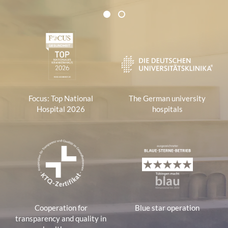
Certificates and Associations
d
1
2
d
1
r
e
s
s
:
Focus: Top National
The German university
Hospital 2026
hospitals
Cooperation for
Blue star operation
transparency and quality in