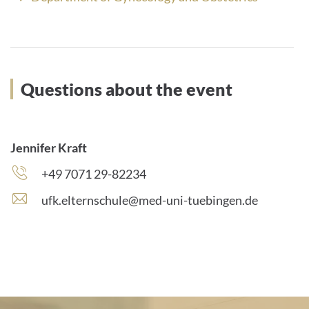
Questions about the event
Jennifer Kraft
Phone
+49 7071 29-82234
number:
E
ufk.elternschule@med-uni-tuebingen.de
-
m
a
i
l
a