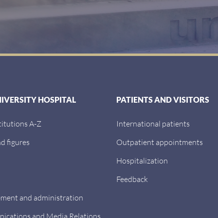
NIVERSITY HOSPITAL
PATIENTS AND VISITORS
titutions A-Z
International patients
d figures
Outpatient appointments
Hospitalization
Feedback
ent and administration
cations and Media Relations