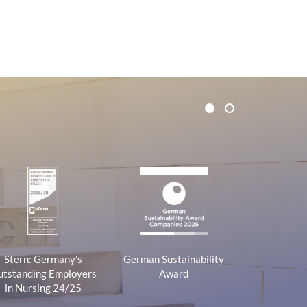
e
m
s
a
s
i
:
l
a
d
d
r
1
2
e
s
s
:
Stern: Germany's
German Sustainability
tstanding Employers
Award
in Nursing 24/25