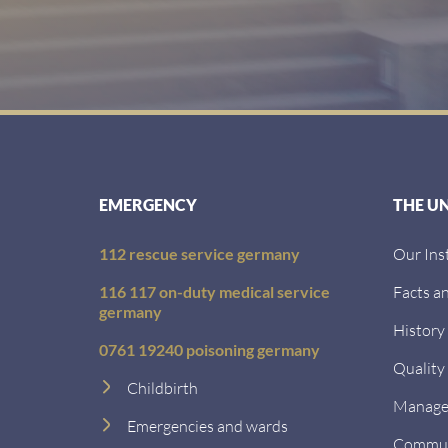
EMERGENCY
THE U
112 rescue service germany
Our Ins
116 117 on-duty medical service
Facts an
germany
History
0761 19240 poisoning germany
Quality
Childbirth
Managem
Emergencies and wards
Communi