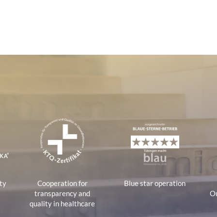
tions
ty
Cooperation for
Blue star operation
transparency and
Ou
quality in healthcare