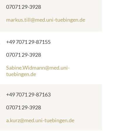
number:
Fax
07071 29-3928
number:
E
markus.till@med.uni-tuebingen.de
-
m
a
Phone
+49 7071 29-87155
i
number:
l
Fax
07071 29-3928
a
number:
d
E
Sabine.Widmann@med.uni-
d
-
tuebingen.de
r
m
e
a
s
i
Phone
+49 7071 29-87163
s
l
number:
:
a
Fax
07071 29-3928
d
number:
d
E
a.kurz@med.uni-tuebingen.de
r
-