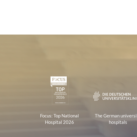
Certificates and Associa
1
Focus: Top National
The German universi
Hospital 2026
hospitals