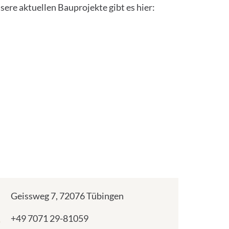
sere aktuellen Bauprojekte gibt es hier:
Address:
Geissweg 7, 72076 Tübingen
Phone
+49 7071 29-81059