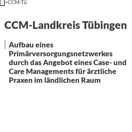
>
CCM-Tü
INTERNATIONAL PATIENTS
CCM-Landkreis Tübingen
CCM-Landkreis Tübingen
PRESS
Aufbau eines
Primärversorgungsnetzwerkes
English
durch das Angebot eines Case- und
Care Managements für ärztliche
Impressum
Praxen im ländlichen Raum
Datenschutz