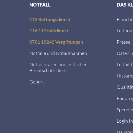
NOTFALL
DAS K
112 Rettungsdienst
Einrich
116 117 Notdienst
Leitung
0761 19240 Vergiftungen
Presse
Notfälle und Notaufnahmen
Daten u
Notfallpraxen und ärztlicher
Leitbild
Bereitschaftsdienst
Histori
Geburt
Qualitä
Bauproj
Spende
Login I
Hausor