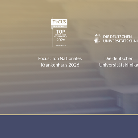
Zertifikate und Verbänd
1
Focus: Top Nationales
Die deutschen
Krankenhaus 2026
Universitätsklinik