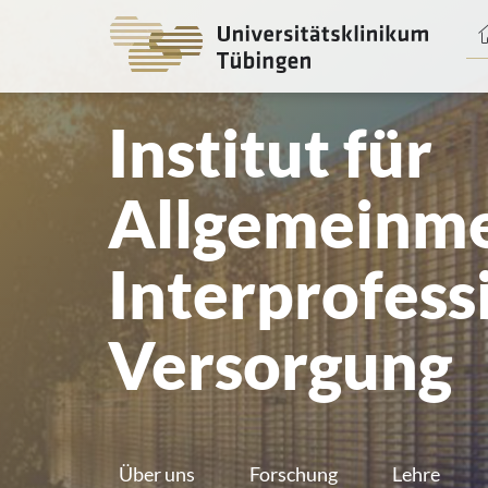
Spri
zum
Haup
Institut für
Allgemeinme
Interprofess
Versorgung
Über uns
Forschung
Lehre