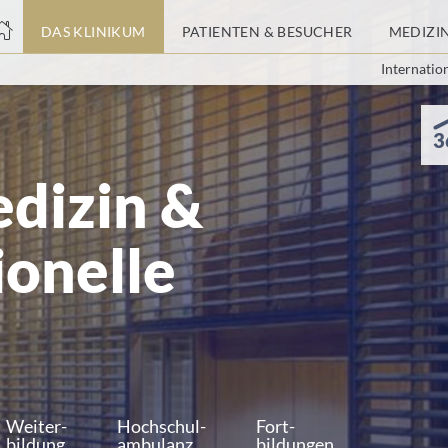
nge
DAS KLINIKUM
PATIENTEN & BESUCHER
MEDIZI
Internatio
tteil
3
dizin &
ionelle
Weiter-
Hochschul-
Fort-
bildung
ambulanz
bildungen