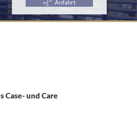
l
Anfahrt
-
A
d
r
e
s
s
e
:
s Case- und Care