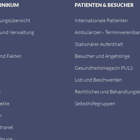
LINIKUM
PATIENTEN & BESUCHER
tungsübersicht
Internationale Patienten
 und Verwaltung
Ambulanzen - Terminvereinba
Stationärer Aufenthalt
nd Fakten
Besucher und Angehörige
Gesundheitsmagazin PULS
e
Lob und Beschwerden
t
Rechtliches und Behandlungs
ekte
Selbsthilfegruppen
n
ntranet
dnung