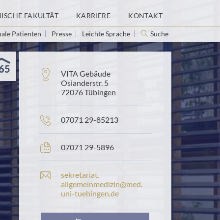
NISCHE FAKULTÄT
KARRIERE
KONTAKT
nale Patienten
Presse
Leichte Sprache
Suche
65
Adresse:
VITA Gebäude
Osianderstr. 5
72076 Tübingen
Telefonnummer:
07071 29-85213
Faxnummer:
07071 29-5896
E
sekretariat.​
-
allgemeinmedizin@​med.​
M
uni-​tuebingen.​de
a
i