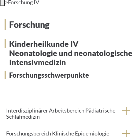
>
Forschung IV
INTERNATIONAL PATIENTS
Forschung der Neonatologie und
Forschung
PRESS
neonatologische Intensivmedizin
Kinderheilkunde IV
Neonatologie und neonatologische
Intensivmedizin
English
Forschungsschwerpunkte
Impressum
Datenschutz
Interdisziplinärer Arbeitsbereich Pädiatrische
Schlafmedizin
Forschungsbereich Klinische Epidemiologie