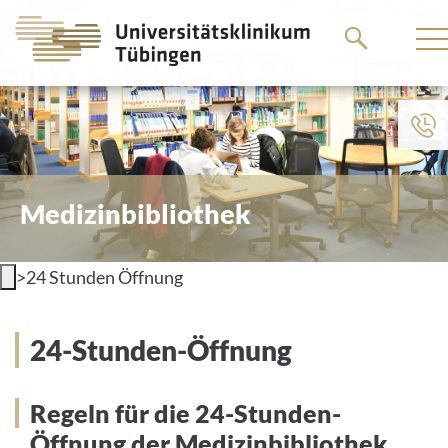
Go
Go
to
to
the
the
main
main
content
content
Medizinbibliothek
>
24 Stunden Öffnung
Regeln für die 24-Stunden-Öffnung
24-Stunden-Öffnung
Regeln für die 24-Stunden-
Öffnung der Medizinbibliothek