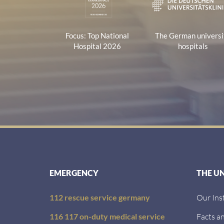
Focus: Top National
The German universi
Hospital 2026
hospitals
EMERGENCY
THE U
112 rescue service germany
Our Ins
116 117 on-duty medical service
Facts an