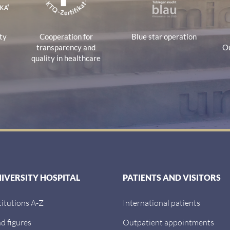
ty
Cooperation for
Blue star operation
transparency and
Ou
quality in healthcare
NIVERSITY HOSPITAL
PATIENTS AND VISITORS
titutions A-Z
International patients
d figures
Outpatient appointments