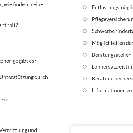
, wie finde ich eine
Entlastungsmögli
Pflegeversicherun
enthalt?
Schwerbehindert
Möglichkeiten der
Beratungsstellen
ehörige gibt es?
Lohnersatzleistu
e Unterstützung durch
Beratung bei pers
Informationen zu
ment
i Vermittlung und