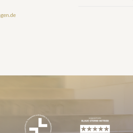
ngen.de
tions