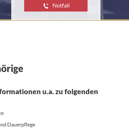
d
Notfall
d
r
e
s
s
:
hörige
nformationen u.a. zu folgenden
te
 und Dauerpflege