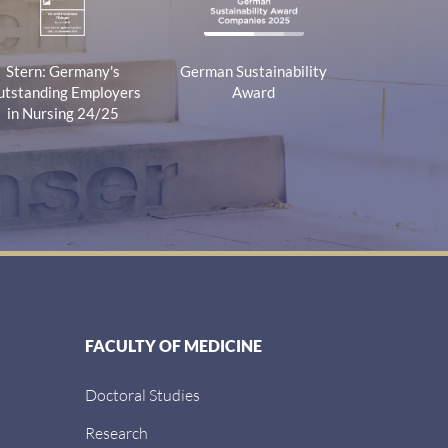
Stern: Germany's
German Sustainability
tstanding Employers
Award
in Nursing 24/25
FACULTY OF MEDICINE
Doctoral Studies
Research