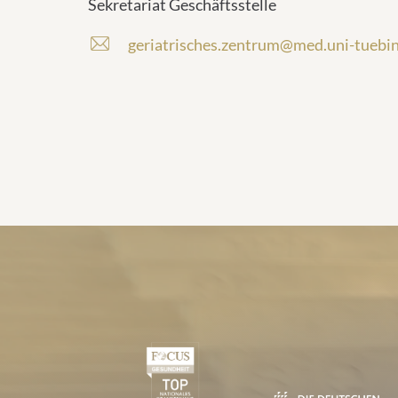
Sekretariat Geschäftsstelle
geriatrisches.zentrum@med.uni-tuebi
Certificates and Associa
1