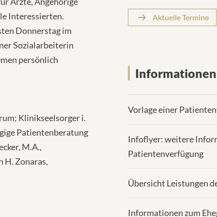
ür Ärzte, Angehörige
e Interessierten.
Aktuelle Termine
rsten Donnerstag im
ner Sozialarbeiterin
emen persönlich
Informatione
Vorlage einer Patiente
rum; Klinikseelsorger i.
ngige Patientenberatung
Infoflyer: weitere Inf
ecker, M.A.,
Patientenverfügung
n H. Zonaras,
Übersicht Leistungen d
Informationen zum Ehe