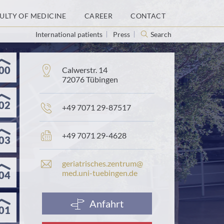
ULTY OF MEDICINE
CAREER
CONTACT
International patients
Press
Search
00
Address:
Calwerstr. 14
72076 Tübingen
02
Phone
+49 7071 29-87517
number:
Fax
+49 7071 29-4628
03
number:
E
geriatrisches.​zentrum@​
-
med.​uni-​tuebingen.​de
04
m
a
i
Anfahrt
01
l
a