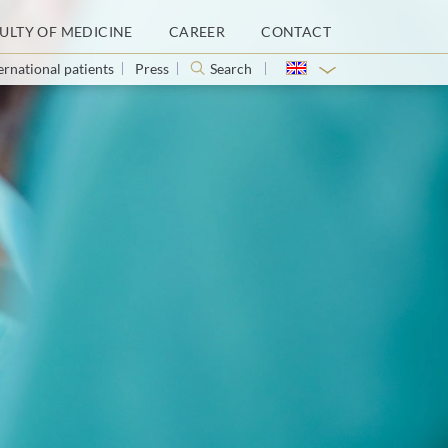
ULTY OF MEDICINE
CAREER
CONTACT
ernational patients
Press
Search