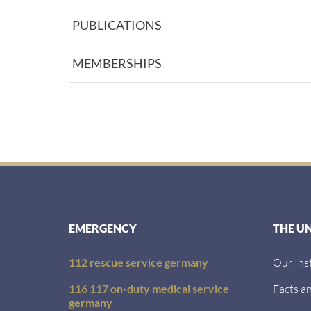
PUBLICATIONS
MEMBERSHIPS
EMERGENCY
THE U
112 rescue service germany
Our Ins
116 117 on-duty medical service
Facts an
germany