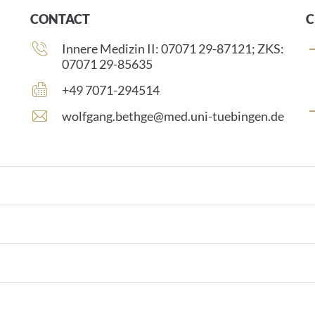
CONTACT
C
Phone
Innere Medizin II: 07071 29-87121; ZKS:
number:
07071 29-85635
Fax
+49 7071-294514
number:
E
wolfgang.bethge@med.uni-tuebingen.de
-
m
a
i
l
a
d
d
r
e
s
s