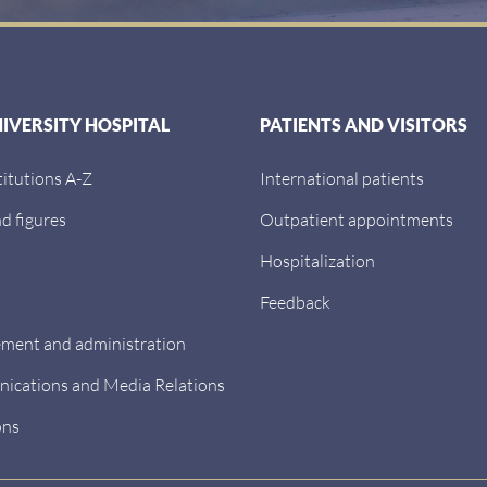
NIVERSITY HOSPITAL
PATIENTS AND VISITORS
titutions A-Z
International patients
d figures
Outpatient appointments
Hospitalization
Feedback
ent and administration
cations and Media Relations
ons