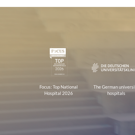
r
e
s
s
:
Certificates and Associa
1
Focus: Top National
The German universi
Hospital 2026
hospitals