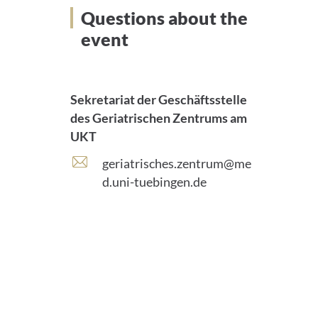
Questions about the
event
Sekretariat der Geschäftsstelle
des Geriatrischen Zentrums am
UKT
E
geriatrisches.zentrum@me
-
d.uni-tuebingen.de
m
a
i
l
a
d
d