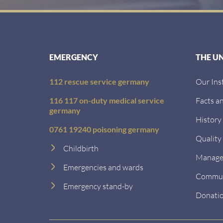
EMERGENCY
THE U
112 rescue service germany
Our Ins
116 117 on-duty medical service
Facts an
germany
History
0761 19240 poisoning germany
Quality
Childbirth
Managem
Emergencies and wards
Communi
Emergency stand-by
Donati