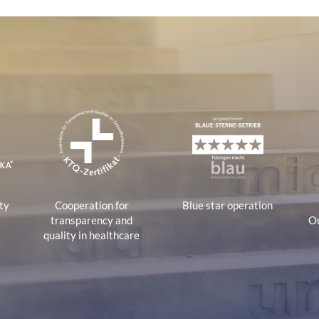
tions
ty
Cooperation for
Blue star operation
transparency and
Ou
quality in healthcare