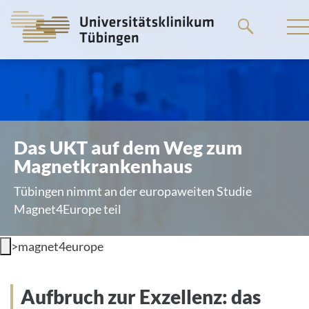
Go
to
the
main
content
Das UKT auf dem Weg zum
Magnetkrankenhaus
Tübingen nimmt an der europaweiten Studie
Magnet4Europe teil
>
magnet4europe
Aufbruch zur Exzellenz: das