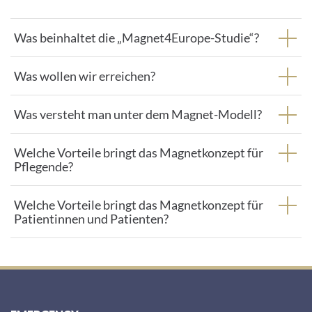
the
visitor.
Was beinhaltet die „Magnet4Europe-Studie“?
The
website
Was wollen wir erreichen?
owner
needs
Was versteht man unter dem Magnet-Modell?
to
setup
Welche Vorteile bringt das Magnetkonzept für
Pflegende?
the
site
with
Welche Vorteile bringt das Magnetkonzept für
Patientinnen und Patienten?
their
CMP
to
add
this