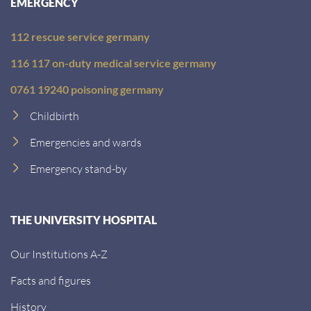
EMERGENCY
content
to
112 rescue service germany
the
list
116 117 on-duty medical service germany
of
0761 19240 poisoning germany
technologies
Childbirth
used.
Emergencies and wards
Powered
by
Emergency stand-by
Usercentrics
Consent
Management
THE UNIVERSITY HOSPITAL
Platform
Our Institutions A-Z
Facts and figures
History