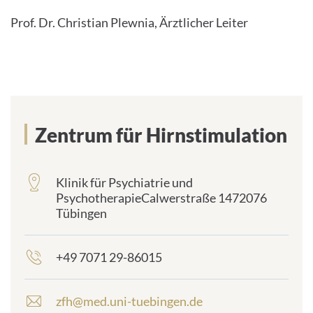
Prof. Dr. Christian Plewnia, Ärztlicher Leiter
Zentrum für Hirnstimulation
Klinik für Psychiatrie und
frontend.sr-
PsychotherapieCalwerstraße 1472076
only_#
Tübingen
{element.icon}:
+49 7071 29-86015
frontend.sr-
only_#
{element.icon}:
zfh@med.uni-tuebingen.de
E