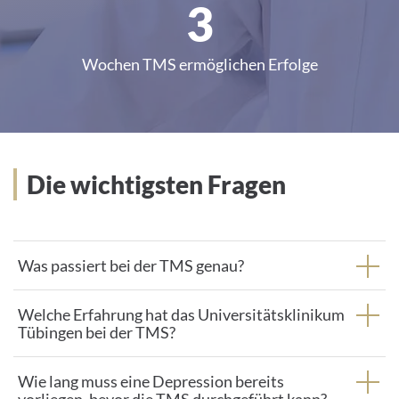
3
by
Usercentrics
Consent
Wochen TMS ermöglichen Erfolge
Management
Platform
Die wichtigsten Fragen
Was passiert bei der TMS genau?
Welche Erfahrung hat das Universitätsklinikum
Tübingen bei der TMS?
Wie lang muss eine Depression bereits