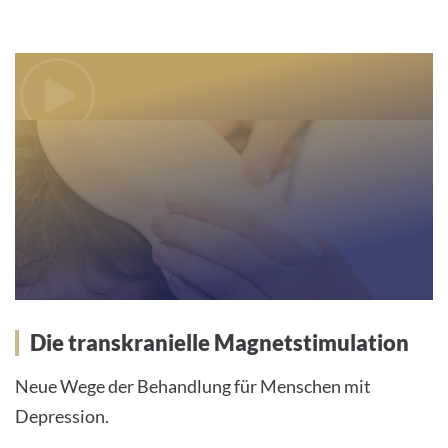
We
need
your
consent
to load
the
Youtube
service!
This
content
Die transkranielle Magnetstimulation
is
not
Neue Wege der Behandlung für Menschen mit
permitted
Depression.
to