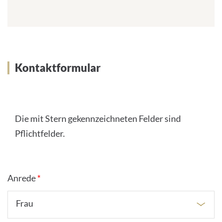
-
m
a
i
l
a
Kontaktformular
Kontaktformular
d
d
r
e
s
Die mit Stern gekennzeichneten Felder sind
s
Pflichtfelder.
:
Anrede
*
Frau