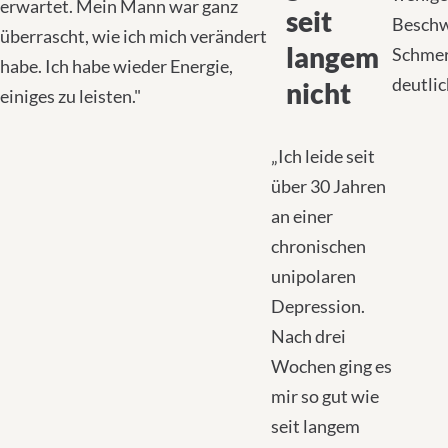
erwartet. Mein Mann war ganz
seit
Beschw
überrascht, wie ich mich verändert
langem
Schmer
habe. Ich habe wieder Energie,
deutlic
nicht
einiges zu leisten."
„Ich leide seit
über 30 Jahren
an einer
chronischen
unipolaren
Depression.
Nach drei
Wochen ging es
mir so gut wie
seit langem