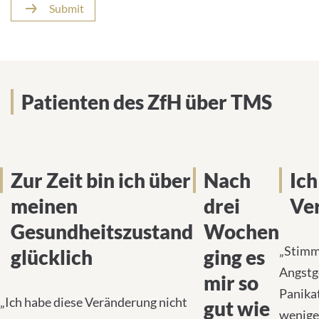
Submit
Patienten des ZfH über TMS
Zur Zeit bin ich über
Nach
Ich
meinen
drei
Ve
Gesundheitszustand
Wochen
„Stimm
glücklich
ging es
Angstg
mir so
Panika
„Ich habe diese Veränderung nicht
gut wie
wenige