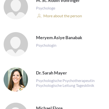
M. Sc. Robin Vöhringer
Psychologe
Personal
More about the person
Profile:
Meryem Asiye Banabak
Psychologin
Dr. Sarah Mayer
Psychologische Psychotherapeutin
Psychologische Leitung Tagesklinik
Michael Flore