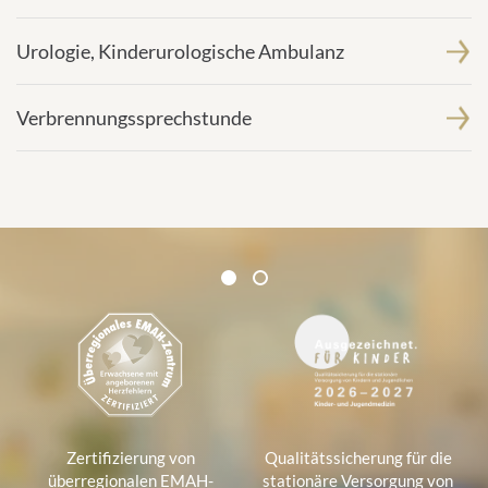
Urologie, Kinderurologische Ambulanz
Verbrennungssprechstunde
Zertifikate und Verbände
1
2
1
Zertifizierung von
Qualitätssicherung für die
überregionalen EMAH-
stationäre Versorgung von