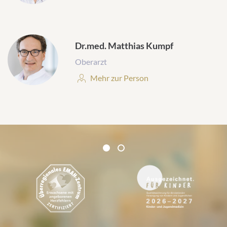
Dr.med. Matthias Kumpf
Oberarzt
Personenprofil:
Mehr zur Person
Zertifikate und Verbände
1
2
1