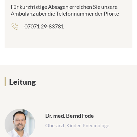
Für kurzfristige Absagen erreichen Sie unsere
Ambulanz über die Telefonnummer der Pforte
07071 29-83781
frontend.sr-
only_#
{element.icon}:
Leitung
Dr. med. Bernd Fode
Oberarzt, Kinder-Pneumologe