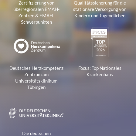
Zertifizierung von
Qualitätssicherung für die
überregionalen EMAH-
stationäre Versorgung von
Zentren & EMAH-
Kindern und Jugendlichen
Schwerpunkten
Deutsches Herzkompetenz
Focus: Top Nationales
Zentrum am
Krankenhaus
Universitätsklinikum
Tübingen
Die deutschen