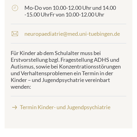
Mo-Do von 10.00-12.00 Uhr und 14.00
frontend.sr-
-15.00 UhrFr von 10.00-12.00 Uhr
only_#
{element.icon}:
neuropaediatrie@med.uni-tuebingen.de
E
-
M
Für Kinder ab dem Schulalter muss bei
a
Erstvorstellung bzgl. Fragestellung ADHS und
i
Autismus, sowie bei Konzentrationsstörungen
l
und Verhaltensproblemen ein Termin in der
-
Kinder – und Jugendpsychatrie vereinbart
A
wenden:
d
r
e
Termin Kinder- und Jugendpsychiatrie
s
s
e
: