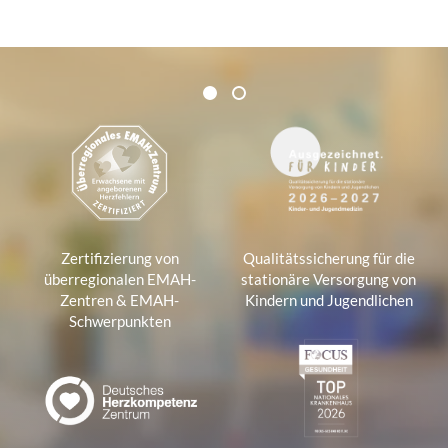
Zertifikate und Verbände
1
2
1
Zertifizierung von
Qualitätssicherung für die
überregionalen EMAH-
stationäre Versorgung von
Zentren & EMAH-
Kindern und Jugendlichen
Schwerpunkten