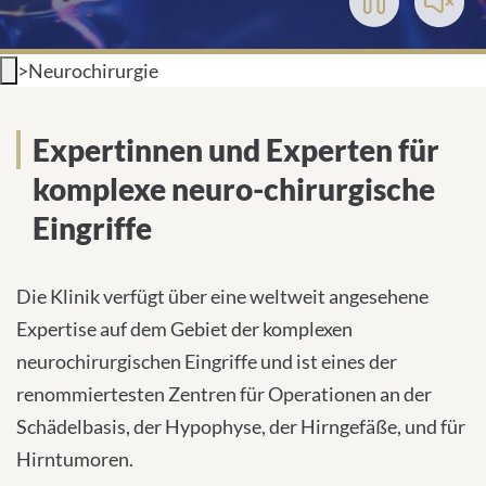
Play/Pause
Toggl
Video
Soun
INTERNATIONALE PATIENTEN
>
Neurochirurgie
PRESSE
Über uns
Expertinnen und Experten für
LEICHTE SPRACHE
komplexe neuro-chirurgische
Eingriffe
Deutsch
Die Klinik verfügt über eine weltweit angesehene
Expertise auf dem Gebiet der komplexen
Impressum
neurochirurgischen Eingriffe und ist eines der
Datenschutz
renommiertesten Zentren für Operationen an der
Schädelbasis, der Hypophyse, der Hirngefäße, und für
Hirntumoren.