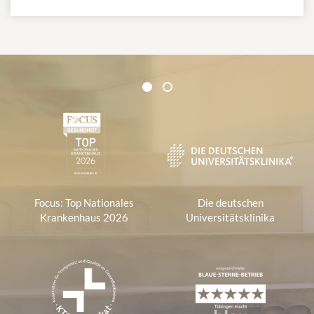
Zertifikate und Verbände
1
2
1
Focus: Top Nationales
Die deutschen
Krankenhaus 2026
Universitätsklinika