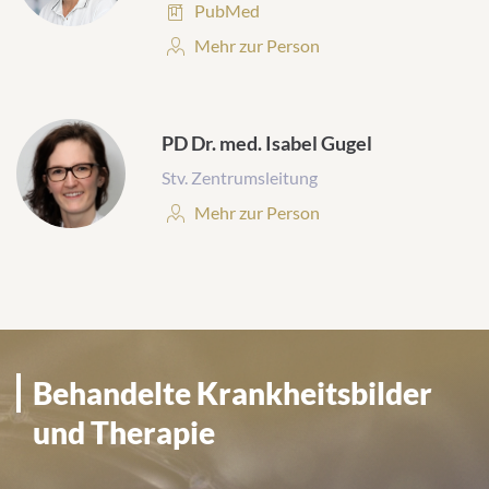
Publikationen:
PubMed
Personenprofil:
Mehr zur Person
PD Dr. med. Isabel Gugel
Stv. Zentrumsleitung
Personenprofil:
Mehr zur Person
Behandelte Krankheitsbilder
und Therapie