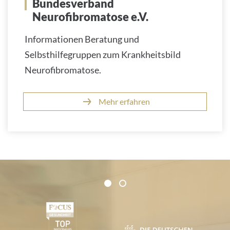
Bundesverband
Neurofibromatose e.V.
Informationen Beratung und
Selbsthilfegruppen zum Krankheitsbild
Neurofibromatose.
Mehr erfahren
Zertifikate und Verbände
1
2
1