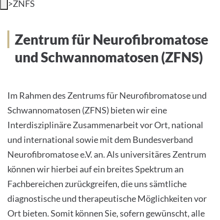
>
ZNFS
INTERNATIONALE PATIENTEN
Zentrum für Neurofibromatose
PRESSE
und Schwannomatosen (ZFNS)
LEICHTE SPRACHE
Im Rahmen des Zentrums für Neurofibromatose und
Schwannomatosen (ZFNS) bieten wir eine
Interdisziplinäre Zusammenarbeit vor Ort, national
Deutsch
und international sowie mit dem Bundesverband
Impressum
Neurofibromatose e.V. an. Als universitäres Zentrum
können wir hierbei auf ein breites Spektrum an
Datenschutz
Fachbereichen zurückgreifen, die uns sämtliche
diagnostische und therapeutische Möglichkeiten vor
Ort bieten. Somit können Sie, sofern gewünscht, alle