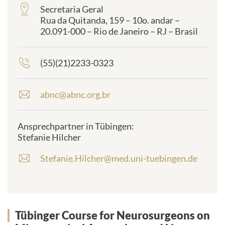
Secretaria Geral
frontend.sr-
Rua da Quitanda, 159 – 10o. andar –
only_#
20.091-000 – Rio de Janeiro – RJ – Brasil
{element.icon}:
(55)(21)2233-0323
frontend.sr-
only_#
{element.icon}:
abnc@abnc.org.br
E
-
M
Ansprechpartner in Tübingen:
a
Stefanie Hilcher
i
l
Stefanie.Hilcher@med.uni-tuebingen.de
E
-
-
A
M
d
a
r
i
e
Tübinger Course for Neurosurgeons on
l
s
-