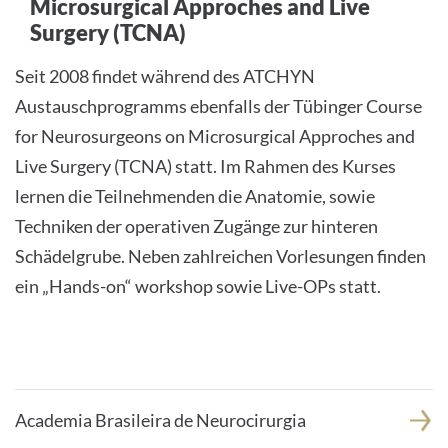
Microsurgical Approches and Live
s
A
e
Surgery (TCNA)
d
:
r
Seit 2008 findet während des ATCHYN
e
Austauschprogramms ebenfalls der Tübinger Course
s
s
for Neurosurgeons on Microsurgical Approches and
e
Live Surgery (TCNA) statt. Im Rahmen des Kurses
:
lernen die Teilnehmenden die Anatomie, sowie
Techniken der operativen Zugänge zur hinteren
Schädelgrube. Neben zahlreichen Vorlesungen finden
ein „Hands-on“ workshop sowie Live-OPs statt.
Academia Brasileira de Neurocirurgia