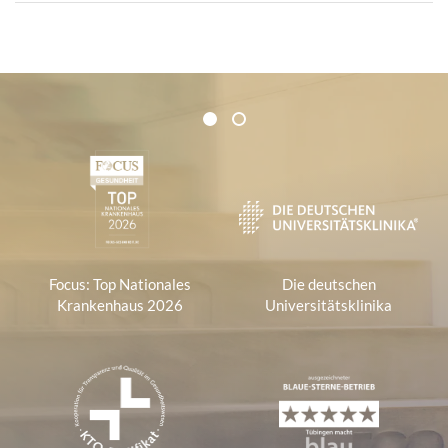
Zertifikate und Verbände
1
2
1
Focus: Top Nationales
Die deutschen
Krankenhaus 2026
Universitätsklinika