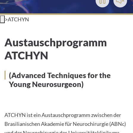
Play/Pause
Toggl
Video
Soun
INTERNATIONALE PATIENTEN
>
ATCHYN
PRESSE
Austauschprogramm ATCHYN
Austauschprogramm
LEICHTE SPRACHE
(Advanced Techniques for the
ATCHYN
Young Neurosurgeon)
(Advanced Techniques for the
Deutsch
Young Neurosurgeon)
Impressum
Datenschutz
ATCHYN ist ein Austauschprogramm zwischen der
Brasilianischen Akademie für Neurochirurgie (ABNc)
und der Neurochirurgie des Universitätsklinikums